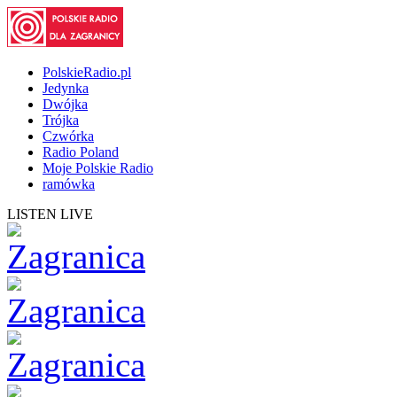
PolskieRadio.pl
Jedynka
Dwójka
Trójka
Czwórka
Radio Poland
Moje Polskie Radio
ramówka
LISTEN LIVE