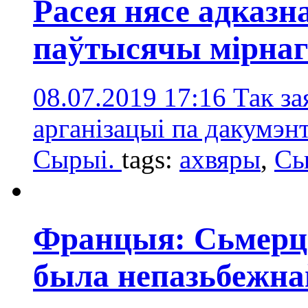
Расея нясе адказн
паўтысячы мірнаг
08.07.2019 17:16
Так з
арганізацыі па дакумэн
Сырыі.
tags:
ахвяры
,
Сы
Францыя: Сьмерць
была непазьбежна