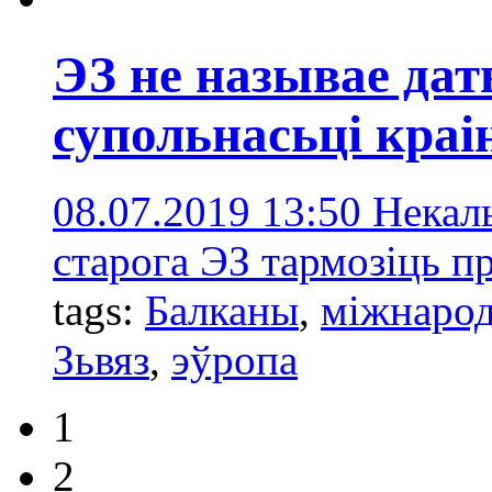
ЭЗ не называе дат
супольнасьці краі
08.07.2019 13:50
Некаль
старога ЭЗ тармозіць п
tags:
Балканы
,
міжнарод
Зьвяз
,
эўропа
1
2