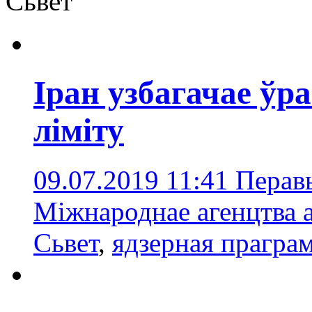
Сьвет
Іран узбагачае ўр
ліміту
09.07.2019 11:41
Перавы
Міжнароднае агенцтва а
Сьвет
,
ядзерная прагра