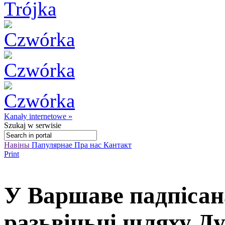
Kanały internetowe »
Szukaj
w serwisie
Навіны
Папулярнае
Пра нас
Кантакт
Print
У Варшаве падпісан
разьвіцьці шляху Д