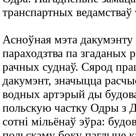
транспартных ведамстваў 
Асноўная мэта дакумэнту 
параходзтва па згаданых р
рачных суднаў. Сярод
пра
дакумэнт, значыцца расч
водных артэрый ды будова
польскую частку Одры з Д
сотні мільёнаў эўра: будов
польскаму боку паглыне 