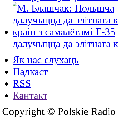
далучыцца да элітнага ко
Як нас слухаць
Падкаст
RSS
Кантакт
Copyright © Polskie Radio