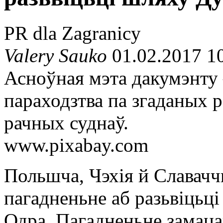
PR dla Zagranicy
Valery Sauko
01.02.2017 1
Асноўная мэта дакумэнту 
параходзтва па згаданых р
рачных суднаў.
www.pixabay.com
Польшча, Чэхія й Славачч
пагадненьне аб разьвіцьц
Одра
. Пагадненьне замаца