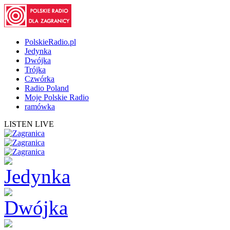
PolskieRadio.pl
Jedynka
Dwójka
Trójka
Czwórka
Radio Poland
Moje Polskie Radio
ramówka
LISTEN LIVE