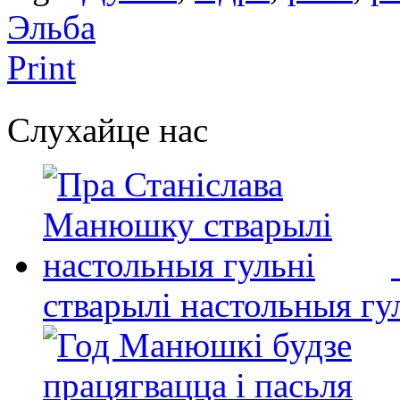
Эльба
Print
Слухайце нас
стварылі настольныя гу