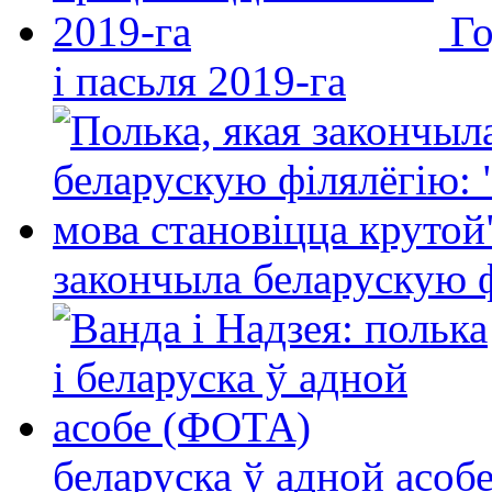
Го
і пасьля 2019-га
закончыла беларускую фі
беларуска ў адной асо