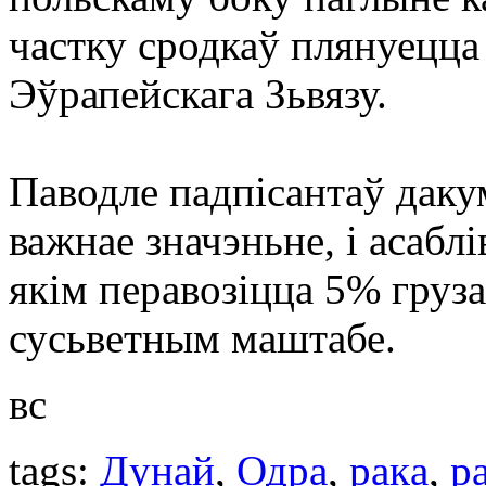
частку сродкаў плянуецца
Эўрапейскага Зьвязу.
Паводле падпісантаў даку
важнае значэньне, і асабл
якім перавозіцца 5% груз
сусьветным маштабе.
вс
tags:
Дунай
,
Одра
,
ракa
,
р