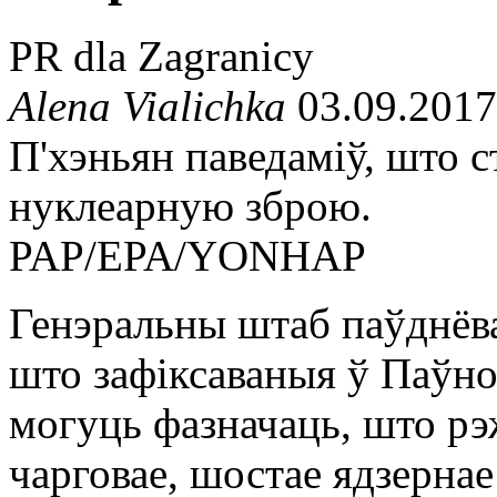
PR dla Zagranicy
Alena Vialichka
03.09.2017
П'хэньян паведаміў, што 
нуклеарную зброю.
PAP/EPA/YONHAP
Генэральны штаб паўднёва
што зафіксаваныя ў Паўно
могуць фазначаць, што р
чарговае, шостае ядзерна