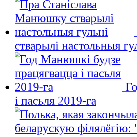
стварылі настольныя гу
Го
і пасьля 2019-га