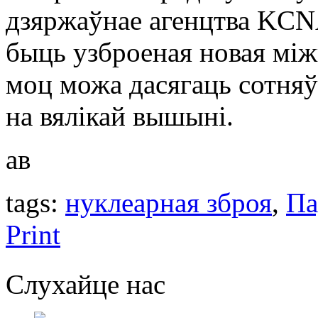
дзяржаўнае агенцтва KCN
быць узброеная новая між
моц можа дасягаць сотняў
на вялікай вышыні.
ав
tags:
нуклеарная зброя
,
Па
Print
Слухайце нас