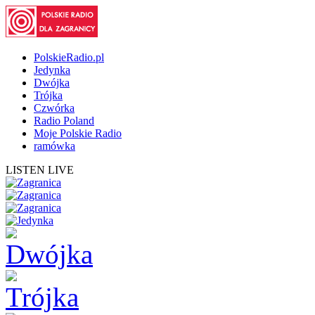
PolskieRadio.pl
Jedynka
Dwójka
Trójka
Czwórka
Radio Poland
Moje Polskie Radio
ramówka
LISTEN LIVE