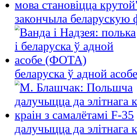
закончыла беларускую фі
беларуска ў адной асо
далучыцца да элітнага ко