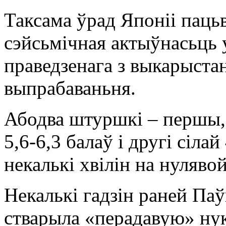
Таксама ўрад Японіі пацьв
сэйсьмічная актыўнасьць 
праведзенага з выкарыста
выпрабаваньня.
Абодва штуршкі – першы, 
5,6-6,3 балаў і другі сілай
некалькі хвілін на нулявой
Некалькі гадзін раней Паў
стварыла «перадавую» ну