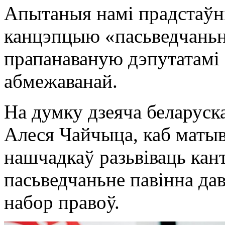
Апытаныя намі прадстаўні
канцэпцыю «пасьведчаньн
прапанаваную дэпутатамі 
абмежаванай.
На думку дзеяча беларуск
Алеся Чайчыца, каб матыв
нашчадкаў разьвіваць кант
пасьведчаньне павінна д
набор правоў.