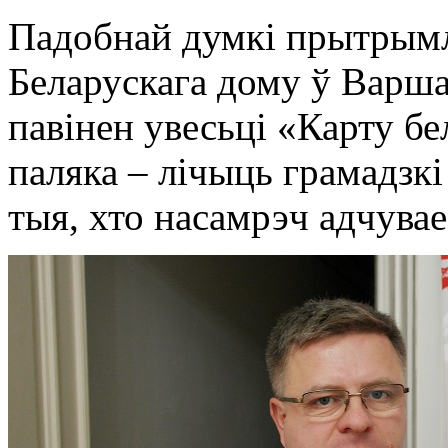
Падобнай думкі прытрымл
Беларускага дому ў Варш
павінен увесьці «Карту бе
паляка – лічыць грамадзкі
тыя, хто насамрэч адчувае