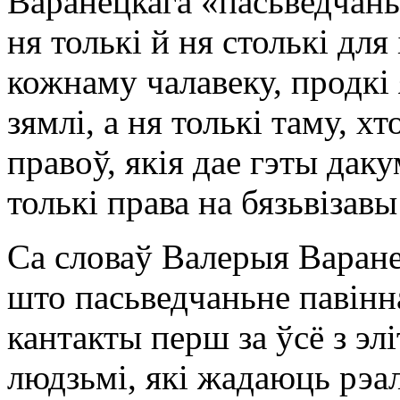
Варанецкага «пасьведчань
ня толькі й ня столькі дл
кожнаму чалавеку, продкі 
зямлі, а ня толькі таму, х
правоў, якія дае гэты дак
толькі права на бязьвізавы
Са словаў Валерыя Варане
што пасьведчаньне павінн
кантакты перш за ўсё з эл
людзьмі, які жадаюць рэа