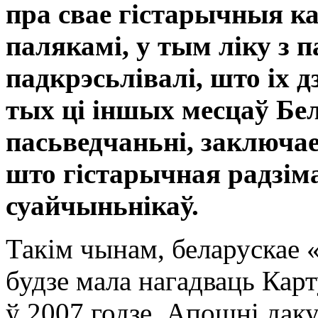
пра свае гістарычныя ка
палякамі, у тым ліку з 
падкрэсьлівалі, што іх 
тых ці іншых месцаў Бела
пасьведчаньні, заключае
што гістарычная радзіма
суайчыньнікаў.
Такім чынам, беларускае 
будзе мала нагадваць Кар
ў 2007 годзе. Апошні дак