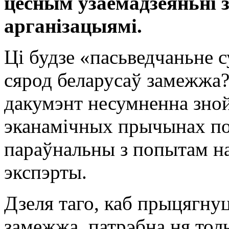
цесным узаемадзеяньні 
арганізацыямі.
Ці будзе «пасьведчаньне 
сярод беларусаў замежжа
дакумэнт несумненна зной
эканамічных прычынах поп
параўнальны з попытам н
экспэрты.
Дзеля таго, каб прыцягну
замежжа, патрэбна ня толь