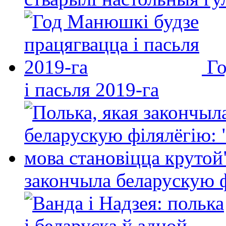
Го
і пасьля 2019-га
закончыла беларускую фі