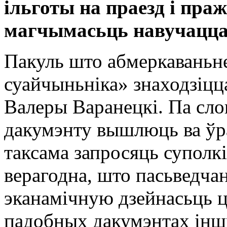
ільготы на праезд і пра
магчымасьць навучацца 
Пакуль што абмеркаваньн
суайчыньніка» знаходзіцц
Валеры Варанецкі. Па сло
дакумэнту вышлюць ва ўра
таксама запросяць суполк
верагодна, што пасьведчан
эканамічную дзейнасьць 
падобных дакумэнтах іншы