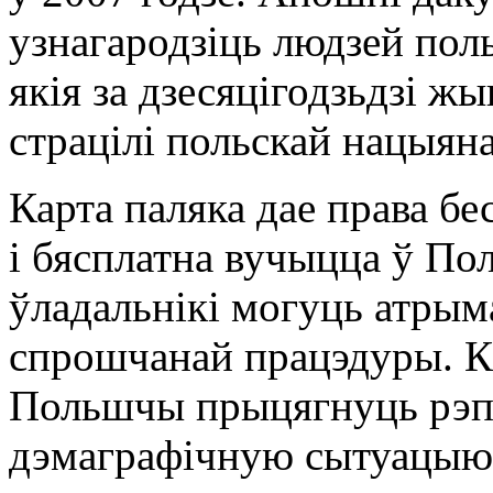
узнагародзіць людзей пол
якія за дзесяцігодзьдзі ж
страцілі польскай нацыян
Карта паляка дае права б
і бясплатна вучыцца ў По
ўладальнікі могуць атрым
спрошчанай працэдуры. Ка
Польшчы прыцягнуць рэпа
дэмаграфічную сытуацыю