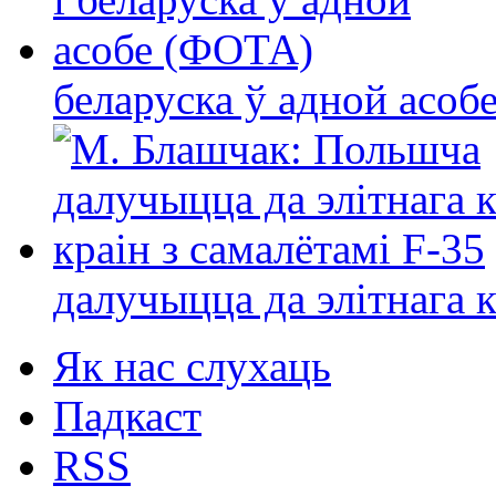
беларуска ў адной асо
далучыцца да элітнага ко
Як нас слухаць
Падкаст
RSS