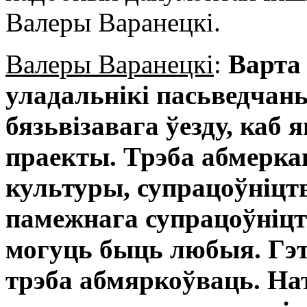
Валеры Варанецкі.
Валеры Варанецкі
:
Варта 
уладальнікі пасьведчан
бязьвізавага ўезду, каб
праекты. Трэба абмеркав
культуры, супрацоўніцтва
памежнага супрацоўніцт
могуць быць любыя. Гэта
трэба абмяркоўваць. На