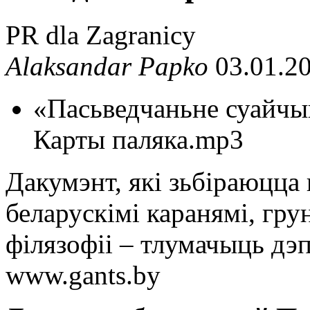
PR dla Zagranicy
Alaksandar Papko
03.01.20
«Пасьведчаньне суайчын
Карты паляка.mp3
Дакумэнт, які зьбіраюцца
беларускімі каранямі, гру
філязофіі – тлумачыць дэп
www.gants.by