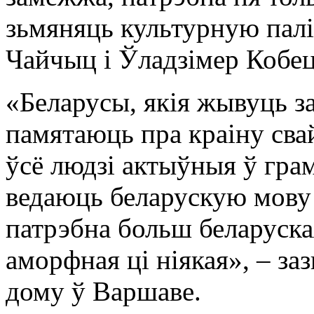
зьмяняць культурную палі
Чайчыц і Ўладзімер Кобец
«Беларусы, якія жывуць з
памятаюць пра краіну сва
ўсё людзі актыўныя ў грам
ведаюць беларускую мову 
патрэбна больш беларуская
аморфная ці ніякая», – за
дому ў Варшаве.