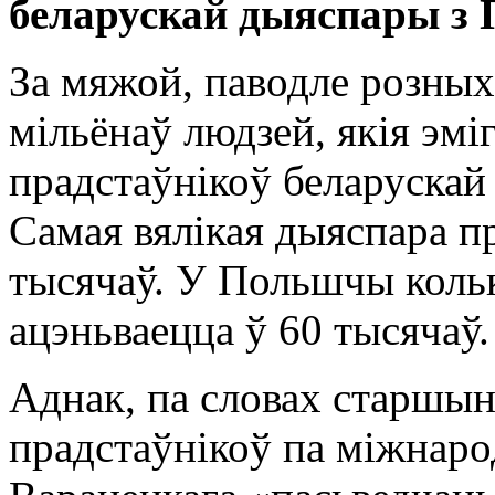
беларускай дыяспары з 
За мяжой, паводле розных 
мільёнаў людзей, якія эміг
прадстаўнікоў беларускай
Самая вялікая дыяспара пр
тысячаў. У Польшчы кольк
ацэньваецца ў 60 тысячаў.
Аднак, па словах старшын
прадстаўнікоў па міжнар