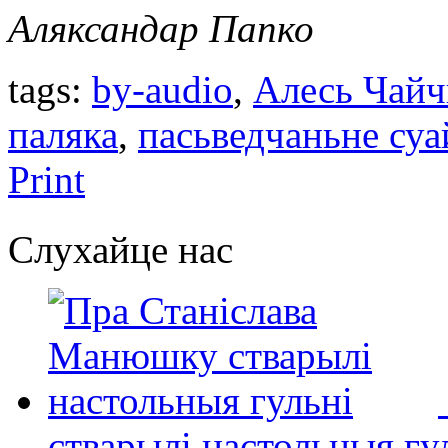
Аляксандар Папко
tags:
by-audio
,
Алесь Чай
паляка
,
пасьведчаньне су
Print
Слухайце нас
стварылі настольныя гу