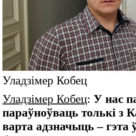
Уладзімер Кобец
Уладзімер Кобец
:
У нас п
параўноўваць толькі з К
варта адзначыць – гэта 