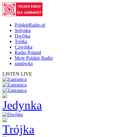
PolskieRadio.pl
Jedynka
Dwójka
Trójka
Czwórka
Radio Poland
Moje Polskie Radio
ramówka
LISTEN LIVE