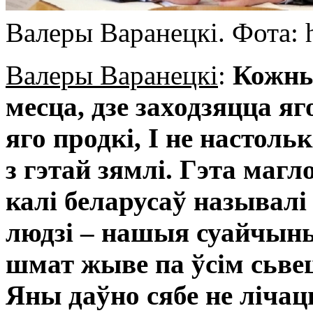
Валеры Варанецкі. Фота: 
Валеры Варанецкі
:
Кожны 
месца, дзе заходзяцца яг
яго продкі, І не настоль
з гэтай зямлі. Гэта маг
калі беларусаў называлі 
людзі – нашыя суайчыньн
шмат жыве па ўсім сьве
Яны даўно сябе не лічац