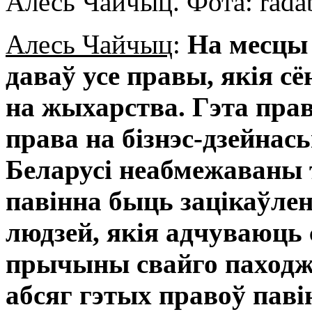
Алесь Чайчыц. Фота: radab
Алесь Чайчыц
:
На месцы 
даваў усе правы, якія с
на жыхарства. Гэта пра
права на бізнэс-дзейнас
Беларусі неабмежаваны т
павінна быць зацікаўле
людзей, якія адчуваюць 
прычыны свайго паходжа
абсяг гэтых правоў пав