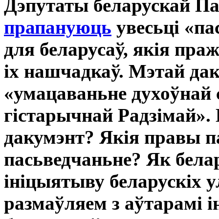
Дэпутаты беларускай Па
прапануюць
увесьці «па
для беларусаў, якія пра
іх нашчадкаў. Мэтай да
«умацаваньне духоўнай с
гістарычнай Радзімай».
дакумэнт? Якія правы п
пасьведчаньне? Як бела
ініцыятыву беларускіх 
размаўляем з аўтарамі і