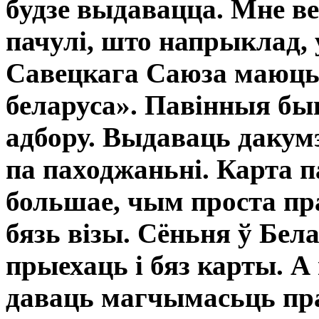
будзе выдавацца. Мне ве
пачулі, што напрыклад, 
Савецкага Саюза маюць
беларуса». Павінныя б
адбору. Выдаваць дакумэ
па паходжаньні. Карта 
большае, чым проста пр
бязь візы. Сёньня ў Бел
прыехаць і бяз карты. А
даваць магчымасьць пра