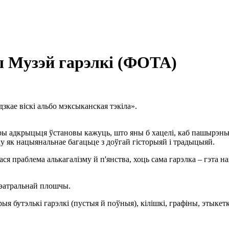
 Музэй гарэлкі (ФОТА)
зкае віскі альбо мэксыканская тэкіла».
ары адкрыцьця ўстановы кажуць, што яны б хацелі, каб пашырэнь
 як нацыянальнае багацьце з доўгай гісторыяй і традыцыяй.
лася праблема алькагалізму й п'янства, хоць сама гарэлка – гэта 
Тэатральнай плошчы.
ыя бутэлькі гарэлкі (пустыя й поўныя), кілішкі, графіны, этыкетк