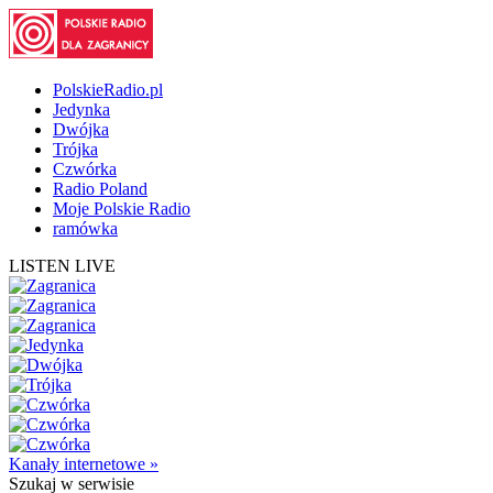
PolskieRadio.pl
Jedynka
Dwójka
Trójka
Czwórka
Radio Poland
Moje Polskie Radio
ramówka
LISTEN LIVE
Kanały internetowe »
Szukaj
w serwisie