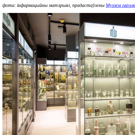
фота: інфармацыйны матэрыял, прадастаўлены
Музэем гарэлк