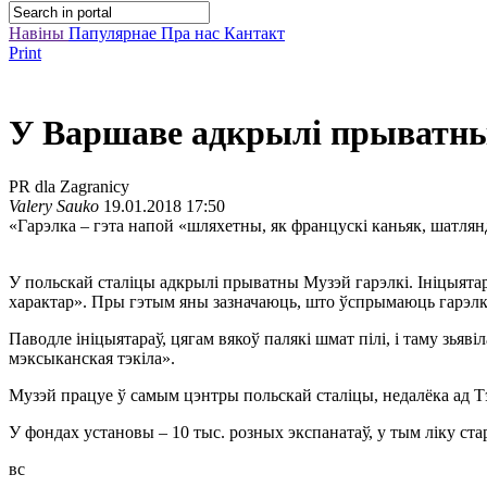
Навіны
Папулярнае
Пра нас
Кантакт
Print
У Варшаве адкрылі прыватны
PR dla Zagranicy
Valery Sauko
19.01.2018 17:50
«Гарэлка – гэта напой «шляхетны, як францускі каньяк, шатлянд
У польскай сталіцы адкрылі прыватны Музэй гарэлкі. Ініцыят
характар». Пры гэтым яны зазначаюць, што ўспрымаюць гарэлку
Паводле ініцыятараў, цягам вякоў палякі шмат пілі, і таму зьяві
мэксыканская тэкіла».
Музэй працуе ў самым цэнтры польскай сталіцы, недалёка ад 
У фондах установы – 10 тыс. розных экспанатаў, у тым ліку стар
вс