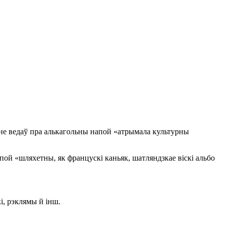
не ведаў пра алькагольны напой «атрымала культурны
напой «шляхетны, як францускі каньяк, шатляндзкае віскі альбо
і, рэклямы й інш.