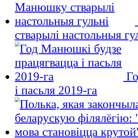
стварылі настольныя гу
Го
і пасьля 2019-га