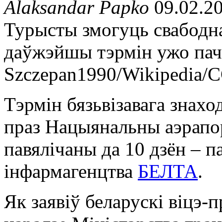
Alaksandar Papko
09.02.20
Турысты змогуць свабодн
даўжэйшы тэрмін ужо пач
Szczepan1990/Wikipedia/
Тэрмін бязьвізавага знахо
праз Нацыянальны аэрапо
павялічаны да 10 дзён – 
інфармагенцтва
БЕЛТА
.
Як заявіў беларускі віцэ-