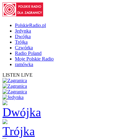
PolskieRadio.pl
Jedynka
Dwójka
Trójka
Czwórka
Radio Poland
Moje Polskie Radio
ramówka
LISTEN LIVE