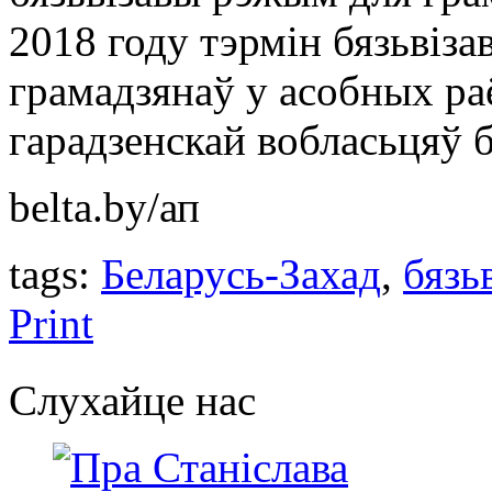
2018 году тэрмін бязьвіз
грамадзянаў у асобных ра
гарадзенскай вобласьцяў 
belta.by/ап
tags:
Беларусь-Захад
,
бязь
Print
Слухайце нас