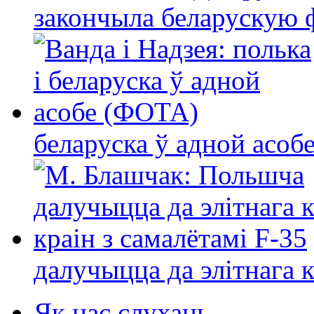
закончыла беларускую фі
беларуска ў адной асо
далучыцца да элітнага ко
Як нас слухаць