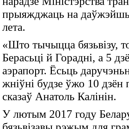
нарадзе Міністэрства тра
прыяжджаць на даўжэйшы
лета.
«Што тычыцца бязьвізу, то
Берасьці й Горадні, а 5 д
аэрапорт. Ёсьць даручэньн
жніўні будзе ўжо 10 дзён
сказаў Анатоль Калінін.
У лютым 2017 году Белару
бязьвізавы рэжым для грам