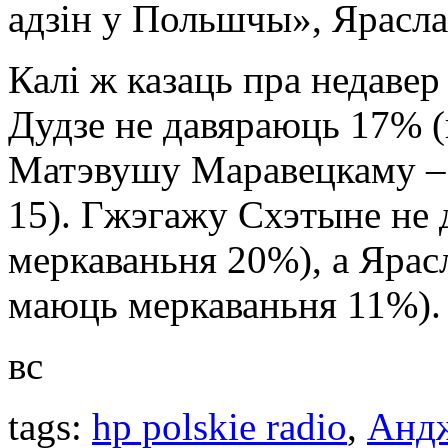
адзін у Польшчы», Ярасл
Калі ж казаць пра недавер
Дудзе не давяраюць 17% (
Матэвушу Маравецкаму –
15). Гжэгажу Схэтыне не 
меркаваньня 20%), а Ярас
маюць меркаваньня 11%).
вс
tags:
hp polskie radio
,
Анд