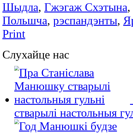
Шыдла
,
Гжэгаж Схэтына
Польшчa
,
рэспандэнты
,
Я
Print
Слухайце нас
стварылі настольныя гу