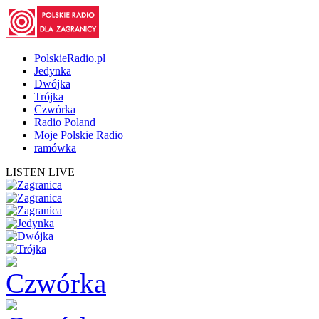
PolskieRadio.pl
Jedynka
Dwójka
Trójka
Czwórka
Radio Poland
Moje Polskie Radio
ramówka
LISTEN LIVE