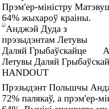
Прэм'ер-міністру Матэву
64% жыхароў краіны.
А
Летувы Даляй Грыбаўска
HANDOUT
Прэзыдэнт Польшчы Андж
72% палякаў, а прэм'ер-м