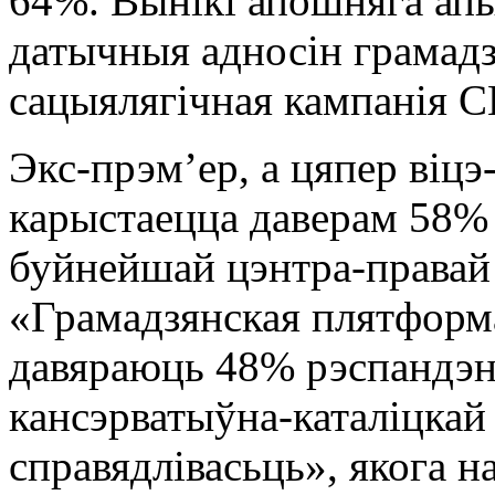
64%. Вынікі апошняга апы
датычныя адносін грамадзя
сацыялягічная кампанія 
Экс-прэмʼер, а цяпер віц
карыстаецца даверам 58
буйнейшай цэнтра-правай
«Грамадзянская плятфор
давяраюць 48% рэспандэн
кансэрватыўна-каталіцкай
справядлівасьць», якога 