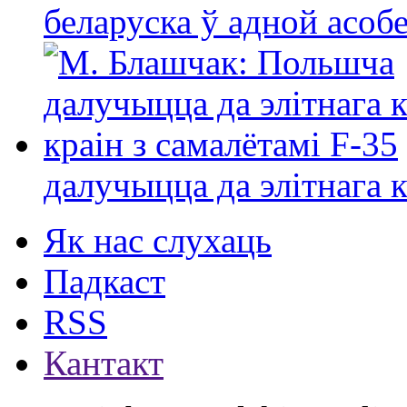
беларуска ў адной асо
далучыцца да элітнага ко
Як нас слухаць
Падкаст
RSS
Кантакт