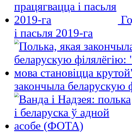
Го
і пасьля 2019-га
закончыла беларускую фі