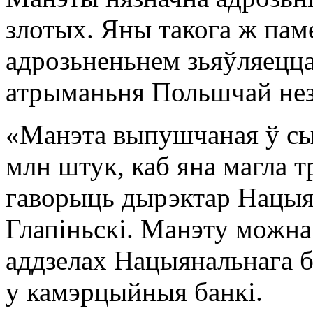
злотых. Яны такога ж паме
адрозьненьнем зьяўляецца
атрыманьня Польшчай нез
«Манэта выпушчаная ў сым
млн штук, каб яна магла т
гаворыць дырэктар Нацы
Глапіньскі. Манэту можн
аддзелах Нацыянальнага б
у камэрцыйныя банкі.