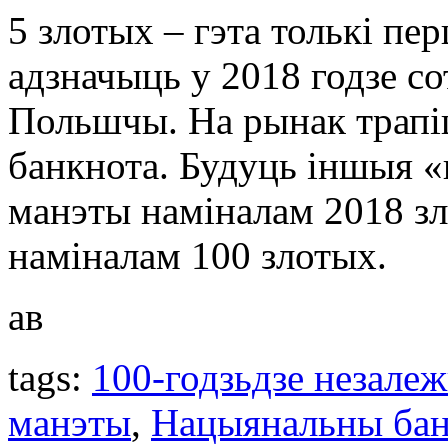
5 злотых – гэта толькі пе
адзначыць у 2018 годзе с
Польшчы. На рынак трапі
банкнота. Будуць іншыя «
манэты наміналам 2018 зл
наміналам 100 злотых.
ав
tags:
100-годзьдзе незале
манэты
,
Нацыянальны ба