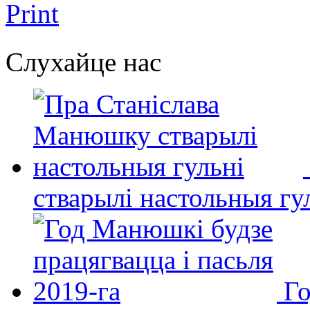
Print
Слухайце нас
стварылі настольныя гу
Го