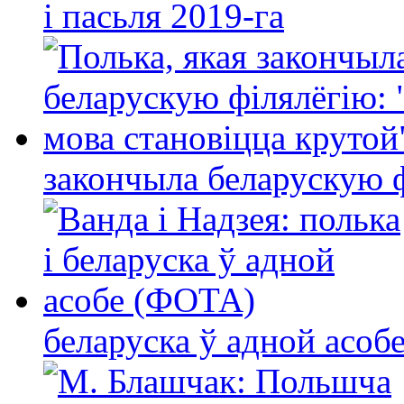
і пасьля 2019-га
закончыла беларускую фі
беларуска ў адной асо