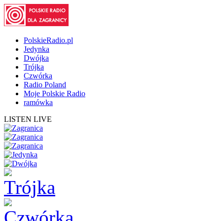
PolskieRadio.pl
Jedynka
Dwójka
Trójka
Czwórka
Radio Poland
Moje Polskie Radio
ramówka
LISTEN LIVE