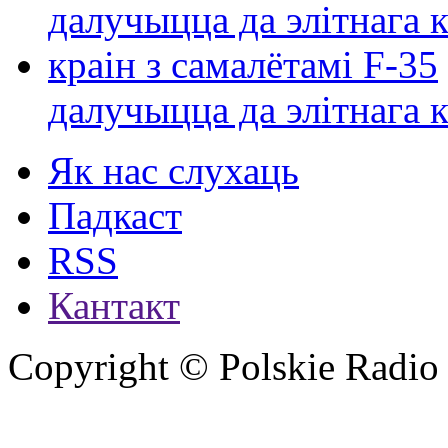
далучыцца да элітнага ко
Як нас слухаць
Падкаст
RSS
Кантакт
Copyright © Polskie Radio