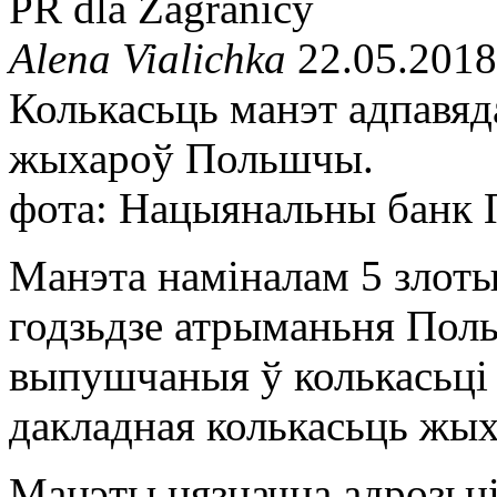
PR dla Zagranicy
Alena Vialichka
22.05.2018
Колькасьць манэт адпавяд
жыхароў Польшчы.
фота: Нацыянальны банк
Манэта наміналам 5 злотых
годзьдзе атрыманьня Пол
выпушчаныя ў колькасьці 
дакладная колькасьць жы
Манэты нязначна адрозьн