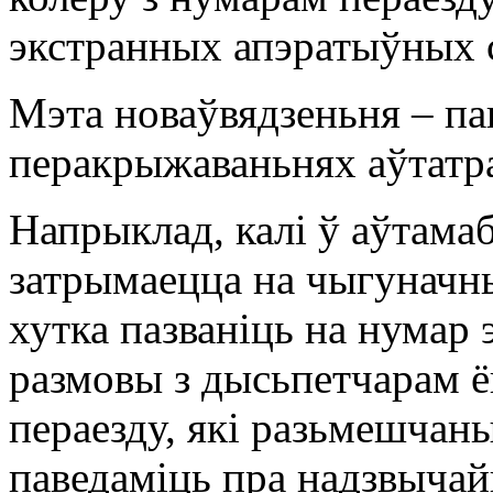
экстранных апэратыўных 
Мэта новаўвядзеньня – па
перакрыжаваньнях аўтатра
Напрыклад, калі ў аўтама
затрымаецца на чыгуначны
хутка пазваніць на нумар
размовы з дысьпетчарам ё
пераезду, які разьмешчан
паведаміць пра надзвыча