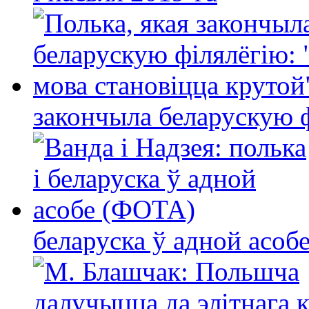
закончыла беларускую фі
беларуска ў адной асо