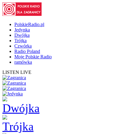
PolskieRadio.pl
Jedynka
Dwójka
Trójka
Czwórka
Radio Poland
Moje Polskie Radio
ramówka
LISTEN LIVE