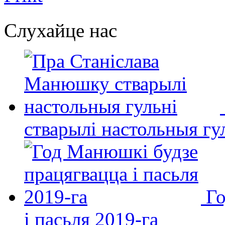
Слухайце нас
стварылі настольныя гу
Го
і пасьля 2019-га