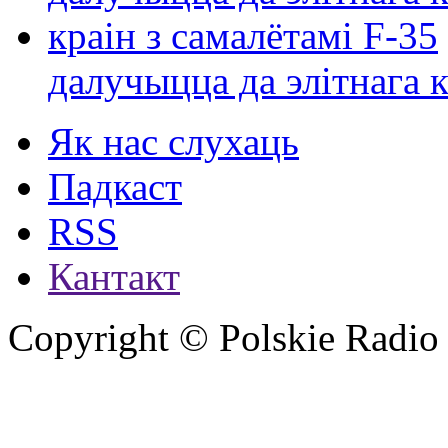
далучыцца да элітнага ко
Як нас слухаць
Падкаст
RSS
Кантакт
Copyright © Polskie Radio