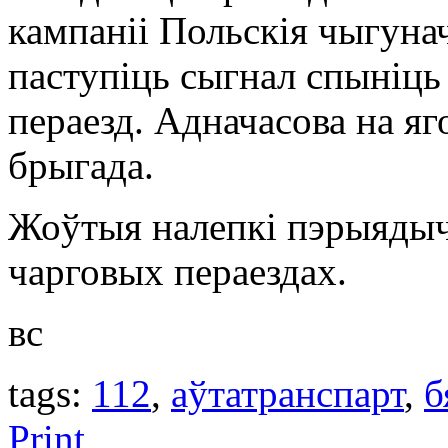
кампаніі Польскія чыгунач
паступіць сыгнал спыніць
пераезд. Адначасова на яг
брыгада.
Жоўтыя налепкі пэрыядыч
чарговых пераездах.
вс
tags:
112
,
аўтатранспарт
,
б
Print