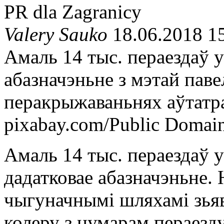
PR dla Zagranicy
Valery Sauko
18.06.2018 1
Амаль 14 тыс. пераездаў у
абазначэньне з мэтай паве
перакрыжаваньнях аўтатра
pixabay.com/Public Domai
Амаль 14 тыс. пераездаў 
дадатковае абазначэньне.
чыгуначнымі шляхамі зьяв
колеру з нумарам пераезд