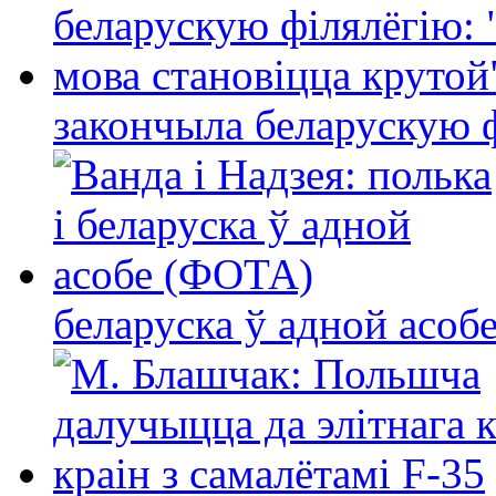
закончыла беларускую фі
беларуска ў адной асо