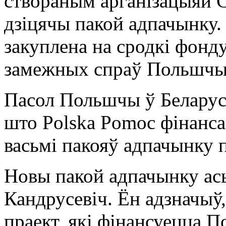
створаным арганізацыяй Ca
дзіцячы пакой адпачынку.
закуплена на сродкі фонд
замежных спраў Польшчы
Пасол Польшчы ў Беларусі
што Polska Pomoc фінанса
васьмі пакояў адпачынку п
Новы пакой адпачынку ас
Кандрусевіч. Ён адзначыў
праект, які фінансуецца П