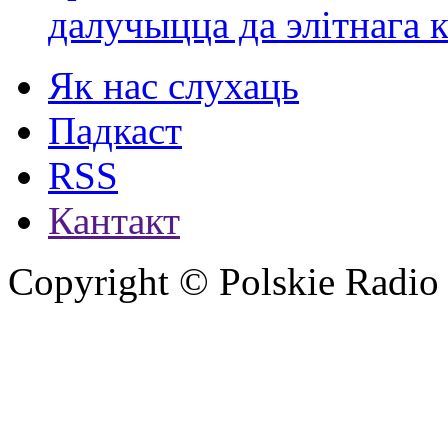
далучыцца да элітнага ко
Як нас слухаць
Падкаст
RSS
Кантакт
Copyright © Polskie Radio