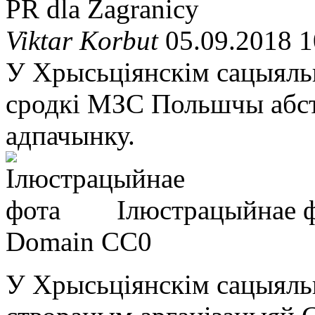
PR dla Zagranicy
Viktar Korbut
05.09.2018 1
У Хрысьціянскім сацыяль
сродкі МЗС Польшчы абст
адпачынку.
Ілюстрацыйнае 
Domain CC0
У Хрысьціянскім сацыяль