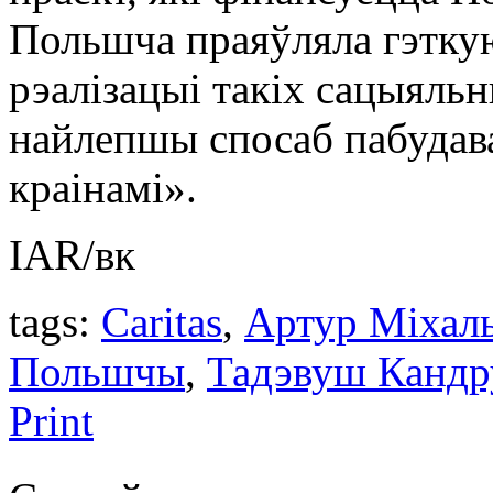
Польшча праяўляла гэткую
рэалізацыі такіх сацыяльн
найлепшы спосаб пабудав
краінамі».
IAR/вк
tags:
Caritas
,
Артур Міхаль
Польшчы
,
Тадэвуш Кандр
Print