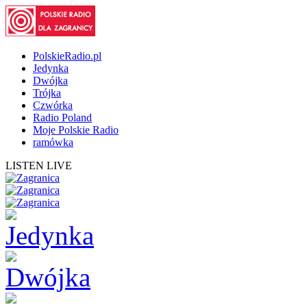
PolskieRadio.pl
Jedynka
Dwójka
Trójka
Czwórka
Radio Poland
Moje Polskie Radio
ramówka
LISTEN LIVE