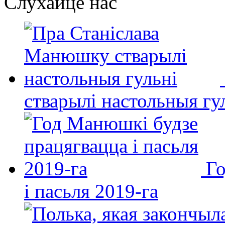
Слухайце нас
стварылі настольныя гу
Го
і пасьля 2019-га