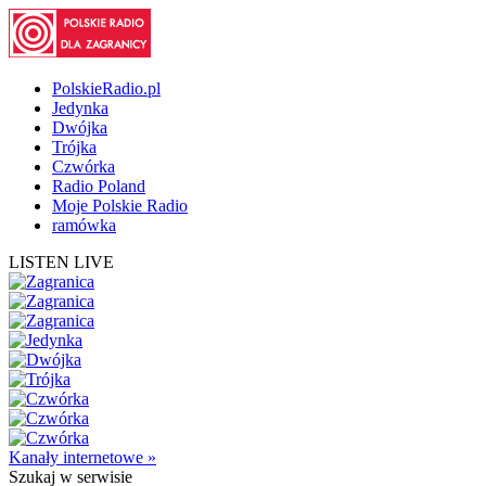
PolskieRadio.pl
Jedynka
Dwójka
Trójka
Czwórka
Radio Poland
Moje Polskie Radio
ramówka
LISTEN LIVE
Kanały internetowe »
Szukaj
w serwisie