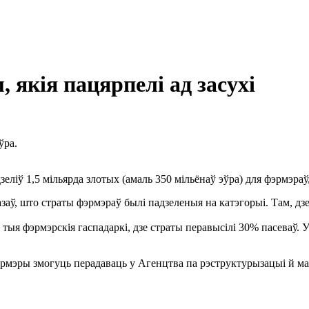
якія пацярпелі ад засухі
ўра.
ліў 1,5 мільярда злотых (амаль 350 мільёнаў эўра) для фэрмэраў, 
заў, што страты фэрмэраў былі падзеленыя на катэгорыі. Там, дз
ыя фэрмэрскія гаспадаркі, дзе страты перавысілі 30% пасеваў. У
мэры змогуць перадаваць у Агенцтва па рэструктурызацыі й мадэ