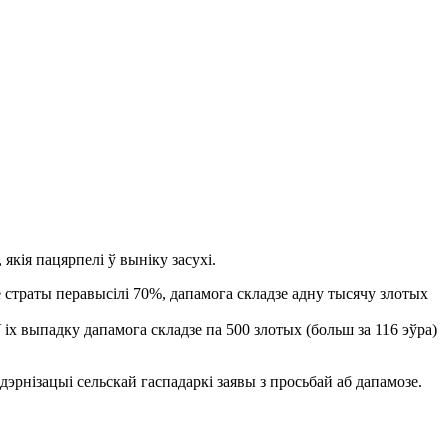
якія пацярпелі ў выніку засухі.
е страты перавысілі 70%, дапамога складзе адну тысячу злотых
 іх выпадку дапамога складзе па 500 злотых (больш за 116 эўра)
рнізацыі сельскай гаспадаркі заявы з просьбай аб дапамозе.