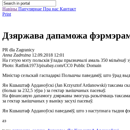
Навіны
Папулярнае
Пра нас
Кантакт
Print
Дзяржава дапаможа фэрмэрам, 
PR dla Zagranicy
Anna Zadrożna
12.09.2018 12:01
На гэтую мэту польскія ўлады прызначылі амаль 350 мільёнаў э
Photo: Ratfink1973/pixabay.com/CC0 Public Domain
Міністар сельскай гаспадаркі Польшчы паведаміў, што ўрад выдзе
Ян Кшыштаф Арданоўскі (Jan Krzysztof Ardanowski) таксама ска
(больш за 232,5 эўра ) за гектар зьнішчаных пасеваў.
На фінансавую дапамогу дзяржавы змогуць разьлічваць таксама т
за гектар зьнішчаных у выніку засухі пасеваў.
Ян Кшыштаф Арданоўскі паведаміў, што з наступнага тыдня фэр
аз