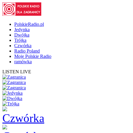
PolskieRadio.pl
Jedynka
Dwójka
Trójka
Czwórka
Radio Poland
Moje Polskie Radio
ramówka
LISTEN LIVE