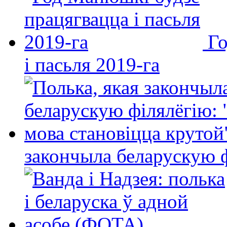
Го
і пасьля 2019-га
закончыла беларускую фі