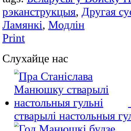
рэканструкцыя
,
Другая су
Ламянкі
,
Модлін
Print
Слухайце нас
стварылі настольныя гу