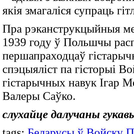
якія змагаліся супраць гіт
Пра рэканструкцыйныя ме
1939 году ў Польшчы расп
першапраходцаў гістарычн
спэцыяліст па гісторыі Во
гістарычных навук Ігар Ме
Валеры Саўко.
слухайце далучаны гукав
tags:
Беларусы ў Войску П