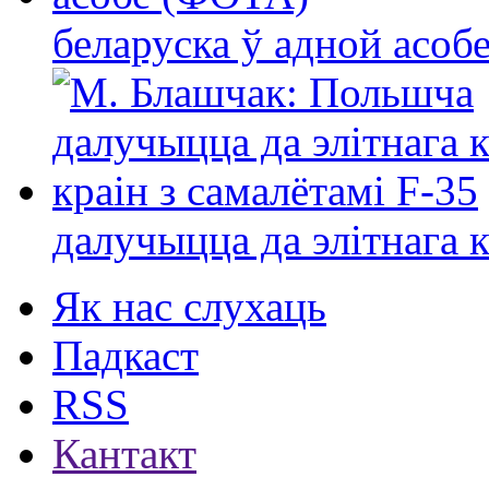
беларуска ў адной асо
далучыцца да элітнага ко
Як нас слухаць
Падкаст
RSS
Кантакт