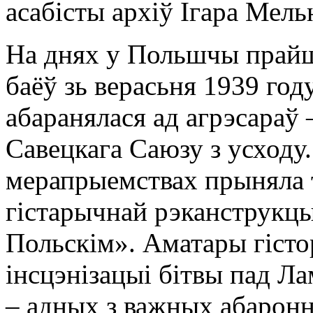
асабісты архіў Ігара Мель
На днях у Польшчы прайш
баёў зь верасьня 1939 год
абаранялася ад агрэсараў
Савецкага Саюзу з усходу
мерапрыемствах прыняла т
гістарычнай рэканструкцы
Польскім». Аматары гісто
інсцэнізацыі бітвы пад Л
– адных з важных абарон