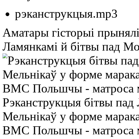
рэканструкцыя.mp3
Аматары гісторыі прынялі 
Ламянкамі й бітвы пад Мо
Рэканструкцыя бітвы пад Л
Мельнікаў у форме марака
ВМС Польшчы - матроса 