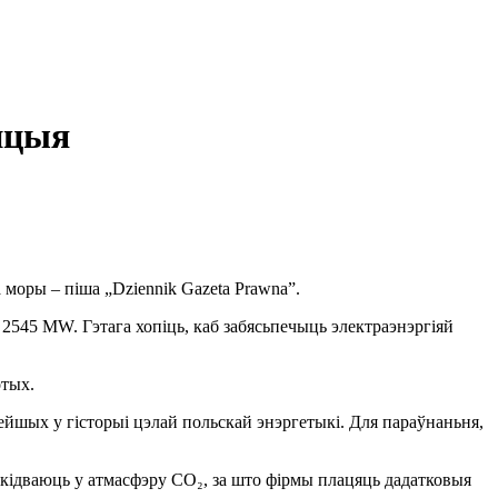
нцыя
 моры – піша „Dziennik Gazeta Prawna”.
2545 MW. Гэтага хопіць, каб забясьпечыць электраэнэргіяй
отых.
нейшых у гісторыі цэлай польскай энэргетыкі. Для параўнаньня,
ыкідваюць у атмасфэру CO₂, за што фірмы плацяць дадатковыя