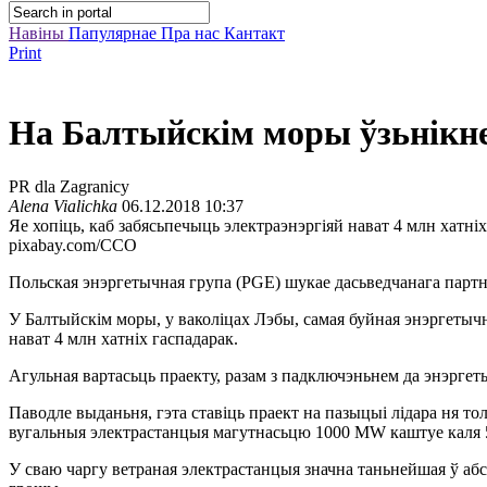
Навіны
Папулярнае
Пра нас
Кантакт
Print
На Балтыйскім моры ўзьнікне
PR dla Zagranicy
Alena Vialichka
06.12.2018 10:37
Яе хопіць, каб забясьпечыць электраэнэргіяй нават 4 млн хатніх
pixabay.com/CCO
Польская энэргетычная група (PGE) шукае дасьведчанага партнэ
У Балтыйскім моры, у ваколіцах Лэбы, самая буйная энэргетычн
нават 4 млн хатніх гаспадарак.
Агульная вартасьць праекту, разам з падключэньнем да энэргет
Паводле выданьня, гэта ставіць праект на пазыцыі лідара ня то
вугальныя электрастанцыя магутнасьцю 1000 MW каштуе каля 5
У сваю чаргу ветраная электрастанцыя значна таньнейшая ў абс