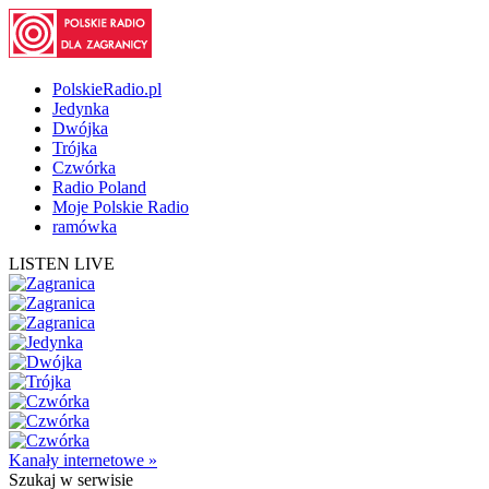
PolskieRadio.pl
Jedynka
Dwójka
Trójka
Czwórka
Radio Poland
Moje Polskie Radio
ramówka
LISTEN LIVE
Kanały internetowe »
Szukaj
w serwisie