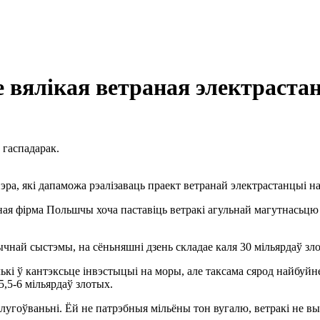
 вялікая ветраная электраста
 гаспадарак.
ра, які дапаможа рэалізаваць праект ветранай электрастанцыі на
ая фірма Польшчы хоча паставіць ветракі агульнай магутнасьцю 
ычнай сыстэмы, на сёньняшні дзень складае каля 30 мільярдаў зл
лькі ў кантэксьце інвэстыцыі на моры, але таксама сярод найбуй
,5-6 мільярдаў злотых.
лугоўваньні. Ёй не патрэбныя мільёны тон вугалю, ветракі не в