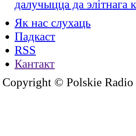
далучыцца да элітнага ко
Як нас слухаць
Падкаст
RSS
Кантакт
Copyright © Polskie Radio