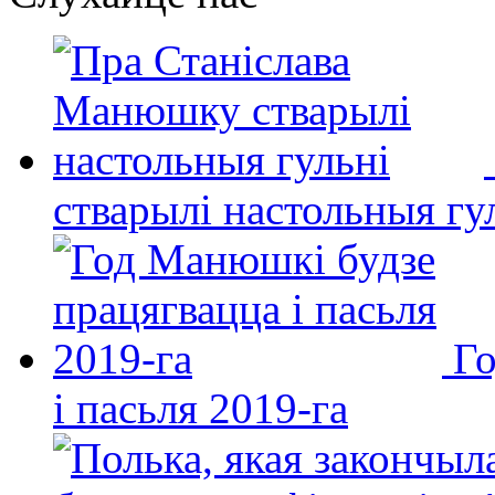
стварылі настольныя гу
Го
і пасьля 2019-га