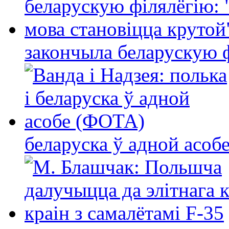
закончыла беларускую фі
беларуска ў адной асо