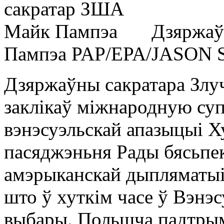
Дзяржаў
Пампэа
PAP/EPA/JASON 
Дзяржаўны сакратара Зл
заклікаў міжнародную су
вэнэсуэльскай апазыцыі Х
пасяджэньня Рады бясьпе
амэрыканскай дыпляматыі 
што ў хуткім часе ў Вэнэ
выбары. Польшча падтрым