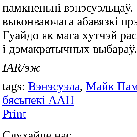
памкненьні вэнэсуэльцаў. 
выконваючага абавязкі пр
Гуайдо як мага хутчэй ра
і дэмакратычных выбараў.
IAR/эж
tags:
Вэнэсуэла
,
Майк Пам
бясьпекі ААН
Print
Слухайце нас