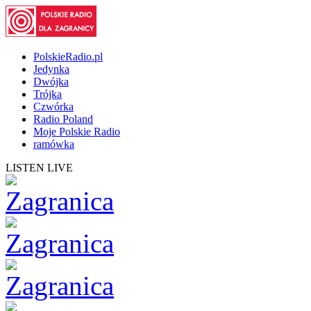
PolskieRadio.pl
Jedynka
Dwójka
Trójka
Czwórka
Radio Poland
Moje Polskie Radio
ramówka
LISTEN LIVE