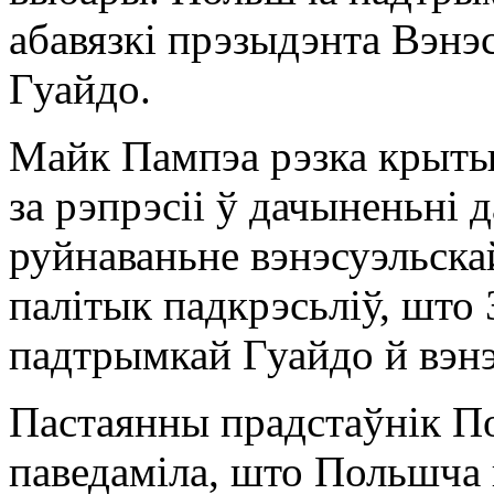
абавязкі прэзыдэнта Вэнэ
Гуайдо.
Майк Пампэа рэзка крыты
за рэпрэсіі ў дачыненьні д
руйнаваньне вэнэсуэльска
палітык падкрэсьліў, што
падтрымкай Гуайдо й вэнэ
Пастаянны прадстаўнік 
паведаміла, што Польшча