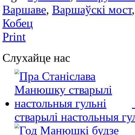
Варшаве
,
Варшаўскі мост
Кобец
Print
Слухайце нас
стварылі настольныя гу