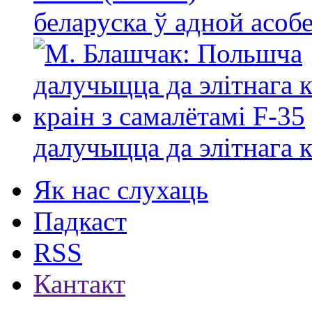
беларуска ў адной асо
далучыцца да элітнага ко
Як нас слухаць
Падкаст
RSS
Кантакт