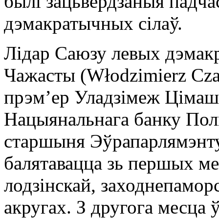
былі зацьвердзаныя падча
дэмакратычных сілаў.
Лідар Саюзу левых дэмак
Чажасты (Włodzimierz Cza
прэм’ер Уладзімеж Цімаш
Нацыянальнага банку Пол
старшыня Эўрапарлямэнту
балятавацца зь першых ме
лодзінскай, заходнепамо
акругах. З другога месца 