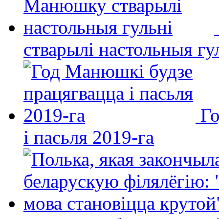
стварылі настольныя гу
Го
і пасьля 2019-га