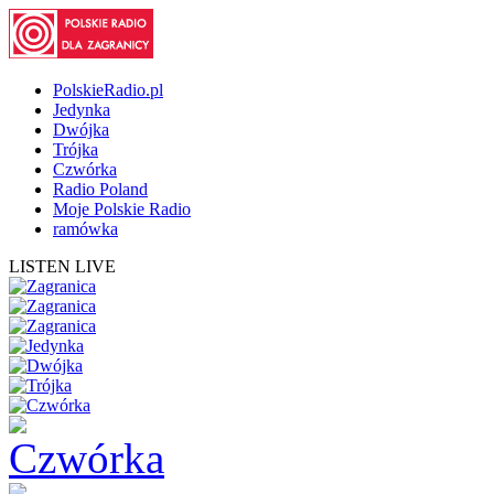
PolskieRadio.pl
Jedynka
Dwójka
Trójka
Czwórka
Radio Poland
Moje Polskie Radio
ramówka
LISTEN LIVE