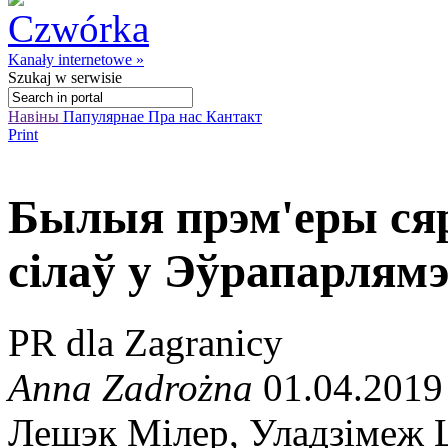
Kanały internetowe »
Szukaj
w serwisie
Навіны
Папулярнае
Пра нас
Кантакт
Print
Былыя прэм'еры ся
сілаў у Эўрапарлям
PR dla Zagranicy
Anna Zadrożna
01.04.2019
Лешэк Мілер, Уладзімеж 