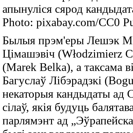
апынуліся сярод кандыдат
Photo: pixabay.com/CC0 P
Былыя прэм'еры Лешэк Міл
Цімашэвіч (Włodzimierz C
(Marek Belka), а таксама
Багуслаў Лібэрадзкі (Bogu
некаторыя кандыдаты ад 
сілаў, якія будуць балята
парлямэнт ад „Эўрапейска