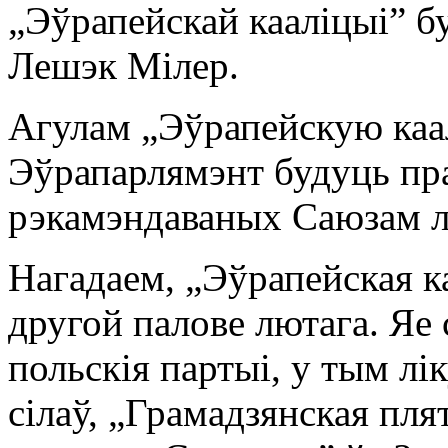
„Эўрапейскай кааліцыі” б
Лешэк Мілер.
Агулам „Эўрапейскую каа
Эўрапарлямэнт будуць пра
рэкамэндаваных Саюзам л
Нагадаем, „Эўрапейская к
другой палове лютага. Я
польскія партыі, у тым л
сілаў, „Грамадзянская пл