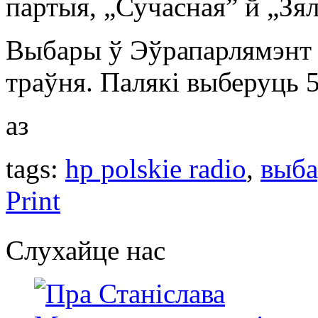
партыя, „Сучасная” й „Зя
Выбары ў Эўрапарлямэнт
траўня. Палякі выберуць 
аз
tags:
hp polskie radio
,
выб
Print
Слухайце нас