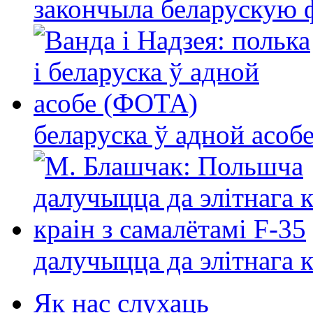
закончыла беларускую фі
беларуска ў адной асо
далучыцца да элітнага ко
Як нас слухаць