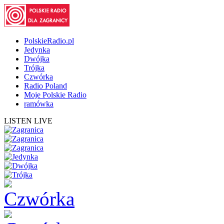
PolskieRadio.pl
Jedynka
Dwójka
Trójka
Czwórka
Radio Poland
Moje Polskie Radio
ramówka
LISTEN LIVE