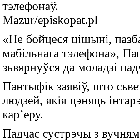
тэлефонаў.
Mazur/episkopat.pl
«Не бойцеся цішыні, пазб
мабільнага тэлефона», П
зьвярнуўся да моладзі па
Пантыфік заявіў, што сьв
людзей, якія цэняць інтарэ
карʼеру.
Падчас сустрэчы з вучням