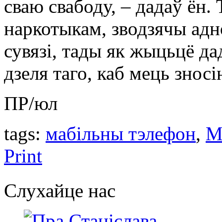
сваю свабоду, – дадаў ён.
наркотыкам, зводзячы адн
сувязі, тады як жыцьцё дад
дзеля таго, каб мець зносі
ПР/юл
tags:
мабільны тэлефон
,
М
Print
Слухайце нас