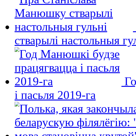
стварылі настольныя гу
Го
і пасьля 2019-га