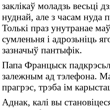
заклікаў моладзь весьці 
нуднай, але з часам нуда п
Толькі праз унутранае ма
сумленьня і адрозьніць яго
зазначыў пантыфік.
Папа Францыск падкрэсьлі
залежным ад тэлефона. Ма
прагрэс, трэба ім карыста
Аднак, калі вы становіцес