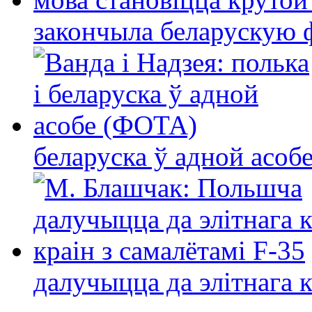
закончыла беларускую фі
беларуска ў адной асо
далучыцца да элітнага ко