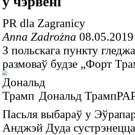
ў чэрвені
PR dla Zagranicy
Anna Zadrożna
08.05.2019
З польскага пункту гледж
размоваў будзе „Форт Тра
Дональд Трамп
PA
Пасьля выбараў у Эўрапа
Анджэй Дуда сустрэнецц