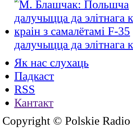
далучыцца да элітнага ко
Як нас слухаць
Падкаст
RSS
Кантакт
Copyright © Polskie Radio