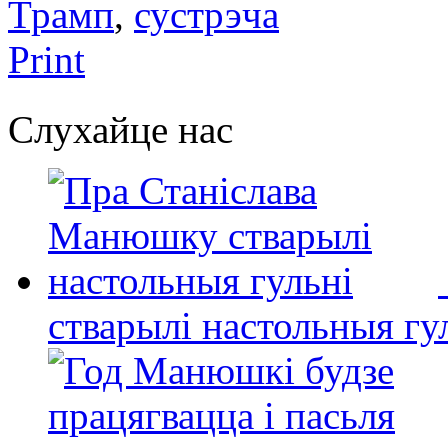
Трамп
,
сустрэчa
Print
Слухайце нас
стварылі настольныя гу