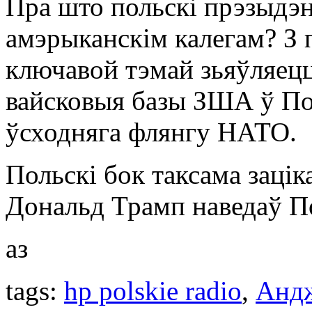
Пра што польскі прэзыдэн
амэрыканскім калегам? З 
ключавой тэмай зьяўляецц
вайсковыя базы ЗША ў П
ўсходняга флянгу НАТО.
Польскі бок таксама зацік
Дональд Трамп наведаў По
аз
tags:
hp polskie radio
,
Анд