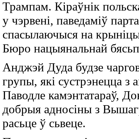
Трампам. Кіраўнік польск
у чэрвені, паведаміў парта
спасылаючыся на крыніцы
Бюро нацыянальнай бясьп
Анджэй Дуда будзе чарго
групы, які сустрэнецца з
Паводле камэнтатараў, До
добрыя адносіны з Вышагр
расьце ў сьвеце.