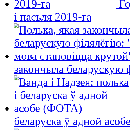
Го
і пасьля 2019-га
закончыла беларускую фі
беларуска ў адной асо