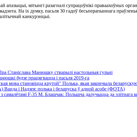
кай апазыцыі, мітынгі разагналі супрацоўнікі праваахоўных орга
зыдэнта. На іх думку, пасьля 30 гадоў бесьперапыннага праўлень
палітычнай канкурэнцыі.
Пра Станіслава Манюшку стварылі настольныя гульні
нюшкі будзе працягвацца і пасьля 2019-га
Полька, якая закончыла беларускую 
Ванда і Надзея: полька і беларуска ў адной асобе (ФОТА)
М. Блашчак: Польшча далучыцца да элітнага кол