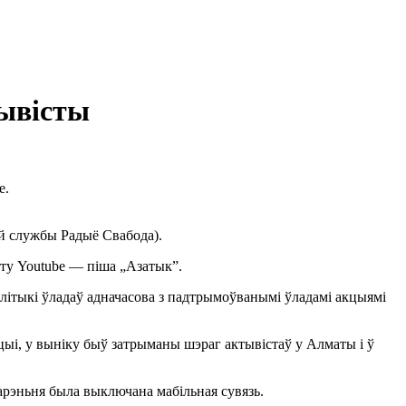
тывісты
е.
ай службы Радыё Свабода).
айту Youtube — піша „Азатык”.
алітыкі ўладаў адначасова з падтрымоўванымі ўладамі акцыямі
цыі, у выніку быў затрыманы шэраг актывістаў у Алматы і ў
арэньня была выключана мабільная сувязь.