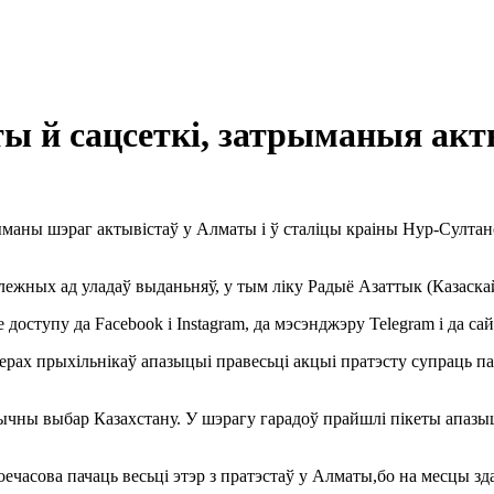
ты й сацсеткі, затрыманыя ак
ыманы шэраг актывістаў у Алматы і ў сталіцы краіны Нур-Султан
залежных ад уладаў выданьняў, у тым ліку Радыё Азаттык (Казаск
 доступу да Facebook і Instagram, да мэсэнджэру Telegram і да с
ерах прыхільнікаў апазыцыі правесьці акцыі пратэсту супраць п
тычны выбар Казахстану. У шэрагу гарадоў прайшлі пікеты апазы
ечасова пачаць весьці этэр з пратэстаў у Алматы,бо на месцы зд