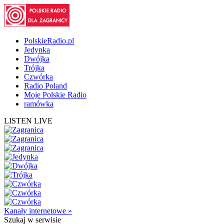
PolskieRadio.pl
Jedynka
Dwójka
Trójka
Czwórka
Radio Poland
Moje Polskie Radio
ramówka
LISTEN LIVE
Kanały internetowe »
Szukaj
w serwisie