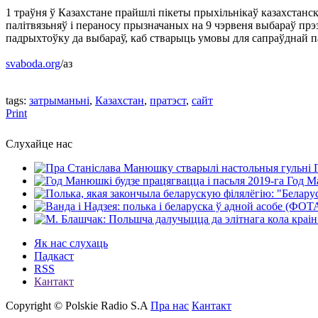
1 траўня ў Казахстане прайшлі пікеты прыхільнікаў казахстанс
палітвязьняў і пераносу прызначаных на 9 чэрвеня выбараў прэ
падрыхтоўку да выбараў, каб стварыць умовы для сапраўднай 
svaboda.org
/аз
tags:
затрыманьні
,
Казахстан
,
пратэст
,
сайт
Print
Слухайце нас
Год Ма
Як нас слухаць
Падкаст
RSS
Кантакт
Copyright © Polskie Radio S.A
Пра нас
Кантакт