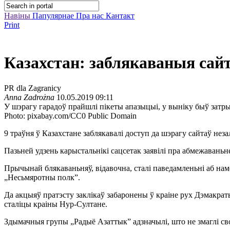
Навіны
Папулярнае
Пра нас
Кантакт
Print
Казахстан: заблякаваныя сай
PR dla Zagranicy
Anna Zadrożna
10.05.2019 09:11
У шэрагу гарадоў прайшлі пікеты апазыцыі, у выніку быў затр
Photo: pixabay.com/CC0 Public Domain
9 траўня ў Казахстане заблякавалі доступ да шэрагу сайтаў не
Пазьней удзень карыстальнікі сацсетак заявілі пра абмежаваньне
Прычынай блякаваньняў, відавочна, сталі паведамленьні аб нам
„Несьмяротны полк”.
Да акцыяў пратэсту заклікаў забаронены ў краіне рух Дэмакра
сталіцы краіны Нур-Султане.
Здымачныя групы „Радыё Азаттык” адзначылі, што не змаглі сво