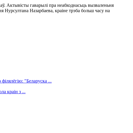
наў. Актывісты гаварылі пра неабходнасьць вызваленьня
ня Нурсултана Назарбаева, краіне трэба больш часу на
філялёгію: "Беларуска ...
а краін з ...