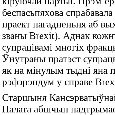
кіруючай партыі. Прэмʼер
беспасьпяхова спрабавала
праект пагадненьня аб вых
званы Brexit). Аднак кожн
супрацівамі многіх фракц
Ўнутраны пратэст супраць
як на мінулым тыдні яна п
рэфэрэндум у справе Brexi
Старшыня Кансэрватыўнай 
Палата абшчын падтрымае 