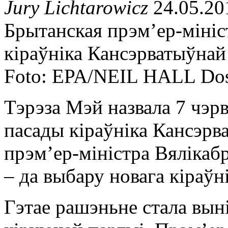
Jury Lichtarowicz
24.05.20
Брытанская прэмʼер-мініс
кіраўніка Кансэрватыўнай
Foto: EPA/NEIL HALL Do
Тэрэза Мэй назвала 7 чэрв
пасады кіраўніка Кансэрв
прэмʼер-міністра Вялікаб
– да выбару новага кіраўн
Гэтае рашэньне стала вын