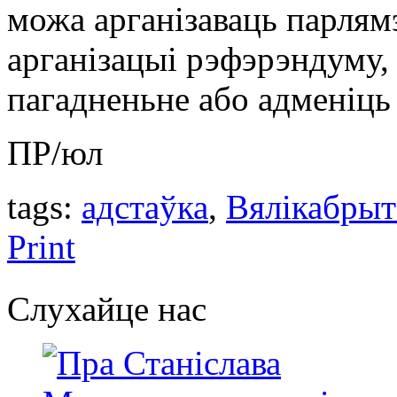
можа арганізаваць парлям
арганізацыі рэфэрэндуму, 
пагадненьне або адменіць 
ПР/юл
tags:
адстаўка
,
Вялікабрыт
Print
Слухайце нас