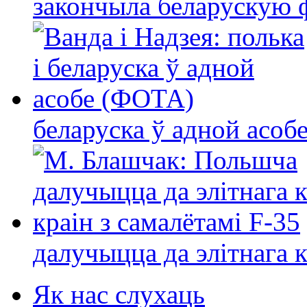
закончыла беларускую фі
беларуска ў адной асо
далучыцца да элітнага ко
Як нас слухаць