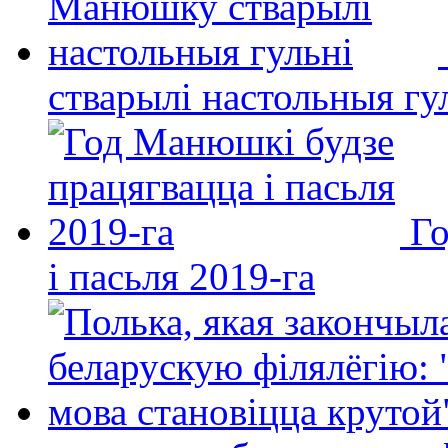
стварылі настольныя гу
Го
і пасьля 2019-га