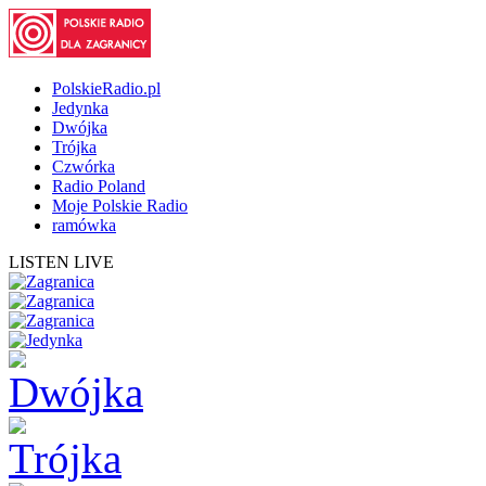
PolskieRadio.pl
Jedynka
Dwójka
Trójka
Czwórka
Radio Poland
Moje Polskie Radio
ramówka
LISTEN LIVE