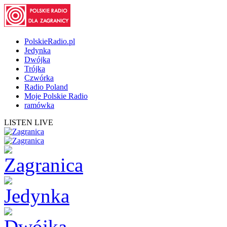
PolskieRadio.pl
Jedynka
Dwójka
Trójka
Czwórka
Radio Poland
Moje Polskie Radio
ramówka
LISTEN LIVE