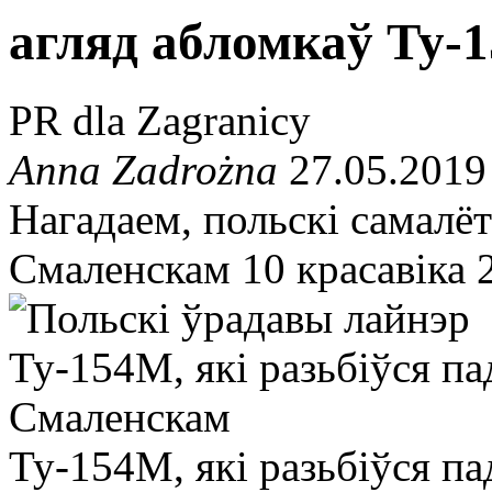
агляд абломкаў Ту-
PR dla Zagranicy
Anna Zadrożna
27.05.2019
Нагадаем, польскі самалё
Смаленскам 10 красавіка 2
Ту-154М, які разьбіўся па