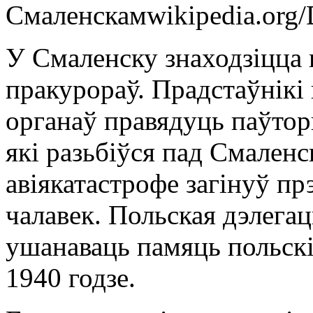
Смаленскам
wikipedia.org
У Смаленску знаходзіцца г
пракурораў. Прадстаўнікі
органаў правядуць паўтор
які разьбіўся пад Смаленс
авіякатастрофе загінуў п
чалавек. Польская дэлегац
ушанаваць памяць польскі
1940 годзе.