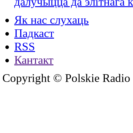
далучыцца да элітнага ко
Як нас слухаць
Падкаст
RSS
Кантакт
Copyright © Polskie Radio