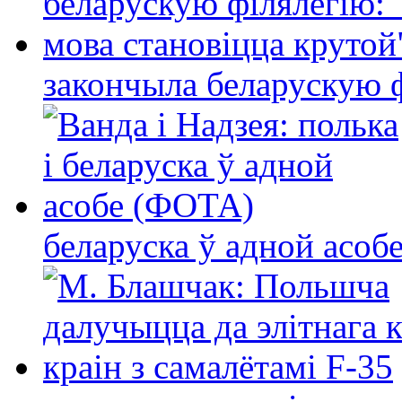
закончыла беларускую фі
беларуска ў адной асо