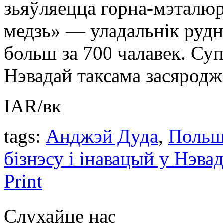
зьяўляецца горна-мэталюр
медзь» — уладальнік рудні
больш за 700 чалавек. Су
Нэвадай таксама засяроджа
IAR/вк
tags:
Анджэй Дуда
,
Поль
бізнэсу і інавацый у Нэвад
Print
Слухайце нас