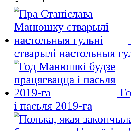
стварылі настольныя гу
Го
і пасьля 2019-га