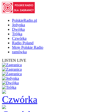
PolskieRadio.pl
Jedynka
Dwójka
Trójka
Czwórka
Radio Poland
Moje Polskie Radio
ramówka
LISTEN LIVE