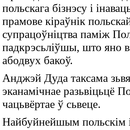
польскага бізнэсу і інава
прамове кіраўнік польска
супрацоўніцтва паміж Пол
падкрэсьліўшы, што яно 
абодвух бакоў.
Анджэй Дуда таксама зьвя
эканамічнае разьвіцьцё П
чацьвёртае ў сьвеце.
Найбуйнейшым польскім і