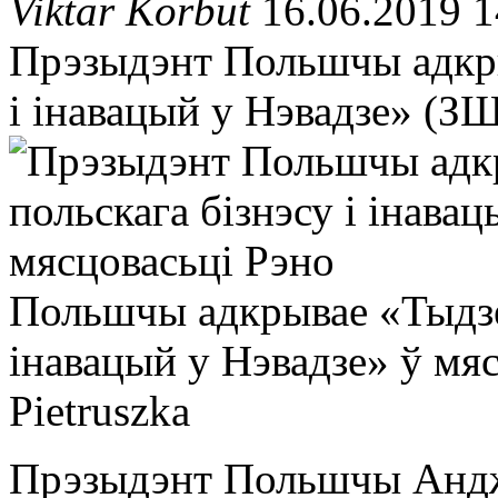
Viktar Korbut
16.06.2019 1
Прэзыдэнт Польшчы адкры
і інавацый у Нэвадзе» (З
Польшчы адкрывае «Тыдзен
інавацый у Нэвадзе» ў мя
Pietruszka
Прэзыдэнт Польшчы Андж