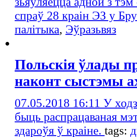
зьяўляецца адной з тэм
спраў 28 краін ЭЗ у Бру
палітыка
,
Эўразьвяз
Польскія ўлады п
наконт сыстэмы а
07.05.2018 16:11
У ходз
быць распрацаваная мэ
здароўя ў краіне.
tags:
д