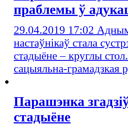
праблемы ў адукац
29.04.2019 17:02
Адным
настаўнікаў стала суст
стадыёне – круглы стол
сацыяльна-грамадзкая 
Парашэнка згадзіў
стадыёне