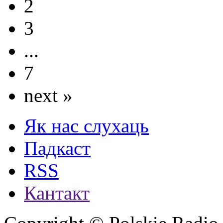
2
3
...
7
next »
Як нас слухаць
Падкаст
RSS
Кантакт