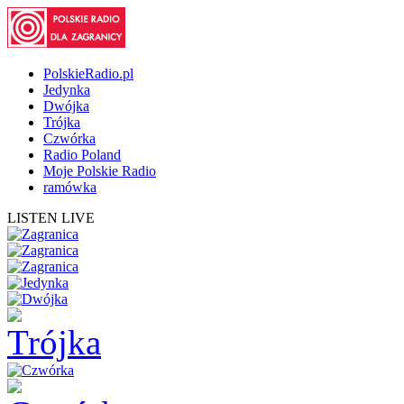
PolskieRadio.pl
Jedynka
Dwójka
Trójka
Czwórka
Radio Poland
Moje Polskie Radio
ramówka
LISTEN LIVE