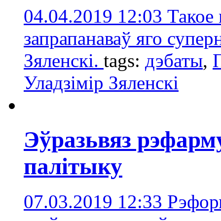
04.04.2019 12:03
Такое 
запрапанаваў яго супер
Зяленскі.
tags:
дэбаты
,
Уладзімір Зяленскі
Эўразьвяз рэфарм
палітыку
07.03.2019 12:33
Рэфор