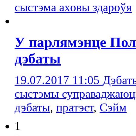
сыстэмa аховы здароўя
У парлямэнце Пол
дэбаты
19.07.2017 11:05
Дэбат
сыстэмы суправаджаюць
дэбаты
,
пратэст
,
Сэйм
1