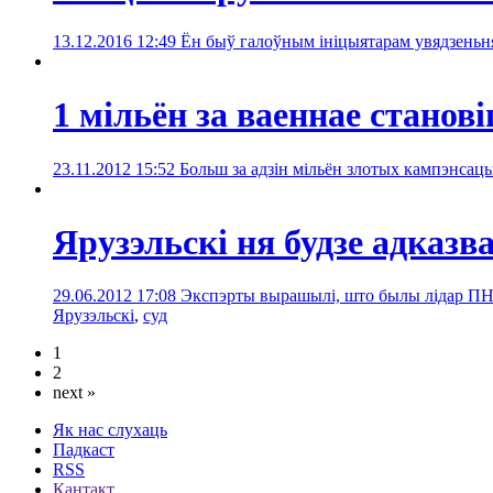
13.12.2016 12:49
Ён быў галоўным ініцыятарам увядзеньн
1 мільён за ваеннае станов
23.11.2012 15:52
Больш за адзін мільён злотых кампэнсац
Ярузэльскі ня будзе адказв
29.06.2012 17:08
Экспэрты вырашылі, што былы лідар ПНР 
Ярузэльскі
,
суд
1
2
next »
Як нас слухаць
Падкаст
RSS
Кантакт