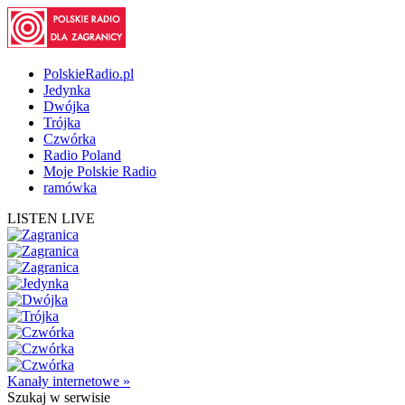
PolskieRadio.pl
Jedynka
Dwójka
Trójka
Czwórka
Radio Poland
Moje Polskie Radio
ramówka
LISTEN LIVE
Kanały internetowe »
Szukaj
w serwisie