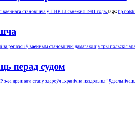
я ваеннага становішча ў ПНР 13 сьнежня 1981 года.
tags:
hp polsk
ішча
ыі за рэпрэсіі ў ваенным становішчы дамагаюцца тры польскія 
аць перад судом
з-за дрэннага стану здароўя „хранічна няздольны” ўдзельнічац