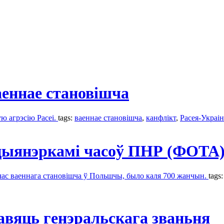
аеннае становішча
ую агрэсію Расеі.
tags:
ваеннаe становішча
,
канфлікт
,
Расея-Украін
ыцыянэркамі часоў ПНР (ФОТА
час ваеннага становішча ў Польшчы, было каля 700 жанчын.
tags
авяць генэральскага званьня