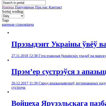
Навіны
Папулярнае
Пра нас
Кантакт
Sortuj według:
Tags
ваеннаe становішча
Прэзыдэнт Украіны ўвёў в
27.11.2018 12:38
Гэта рэакцыя ўкраінскіх уладаў на марск
Прэм’ер сустрэўся з апаз
20.12.2017 11:39
Сярод апазыцыянэраў, інтэрнаваных пад
сустрэчa
Войцеха Ярузэльскага пазб