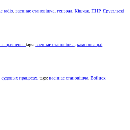
ie radio
,
ваеннаe становішча
,
генэрал
,
Кішчак
,
ПНР
,
Ярузэльскі
апазыцыянеры.
tags:
ваеннаe становішча
,
кампэнсацыі
ь судовых працэсах.
tags:
ваеннаe становішча
,
Войцех