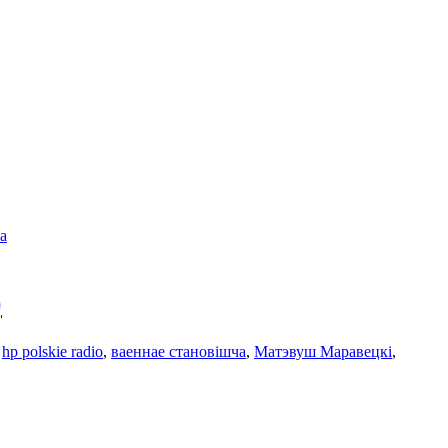
а
)
:
hp polskie radio
,
ваеннаe становішча
,
Матэвуш Маравецкі
,