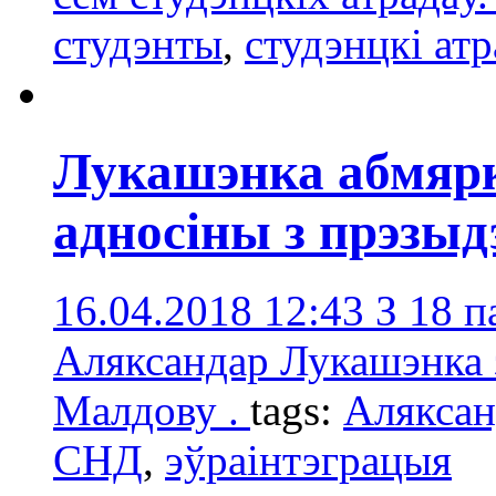
студэнты
,
студэнцкі атр
Лукашэнка абмярк
адносіны з прэзы
16.04.2018 12:43
З 18 п
Аляксандар Лукашэнка 
Малдову .
tags:
Аляксан
СНД
,
эўраінтэграцыя