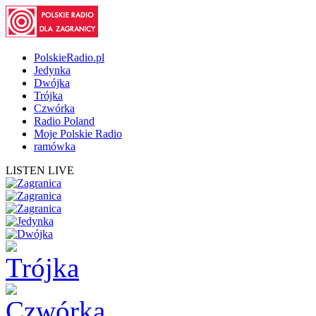
PolskieRadio.pl
Jedynka
Dwójka
Trójka
Czwórka
Radio Poland
Moje Polskie Radio
ramówka
LISTEN LIVE