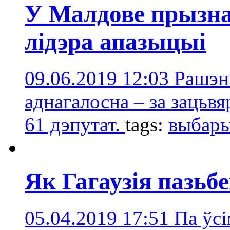
У Малдове прызна
лідэра апазыцыі
09.06.2019 12:03
Рашэн
аднагалосна – за зацьв
61 дэпутат.
tags:
выбар
Як Гагаузія пазьб
05.04.2019 17:51
Па ўсі