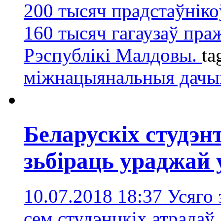
200 тысяч прадстаўніко
160 тысяч гагаузаў пра
Рэспублікі Малдовы.
ta
міжнацыянальныя дачы
Беларускіх студэ
зьбіраць ураджай
10.07.2018 18:37
Усяго
сем студэнцкіх атрадаў