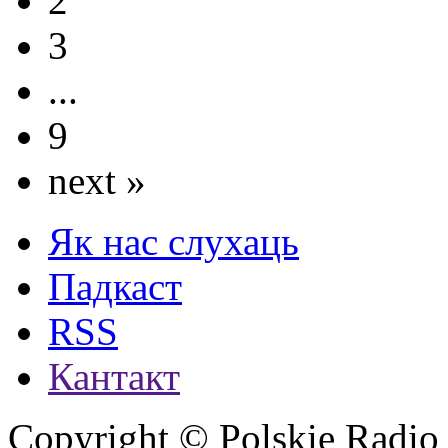
2
3
...
9
next »
Як нас слухаць
Падкаст
RSS
Кантакт
Copyright © Polskie Radio