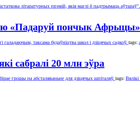
астаткова літаратурных прэмій, якія маглі б падтрымаць аўтараў"
ію «Падаруй пончык Афрыцы»
гі галадаючым, таксама будаўніцтва школ і дзіцячых садкоў.
tags:
кі сабралі 20 млн эўра
ьбірае грошы на абсталяваньне для дзіцячых шпіталяў.
tags:
Вялікі