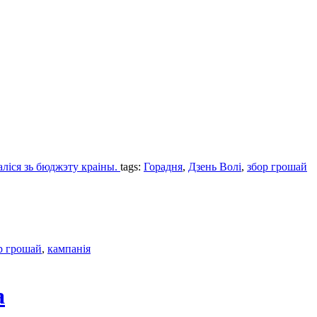
аліся зь бюджэту краіны.
tags:
Горадня
,
Дзень Волi
,
збор грошай
р грошай
,
кампанія
а