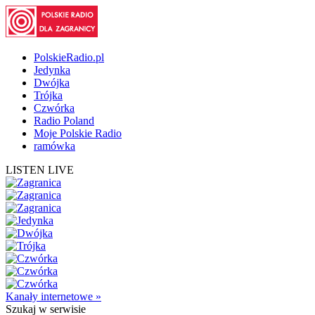
PolskieRadio.pl
Jedynka
Dwójka
Trójka
Czwórka
Radio Poland
Moje Polskie Radio
ramówka
LISTEN LIVE
Kanały internetowe »
Szukaj
w serwisie