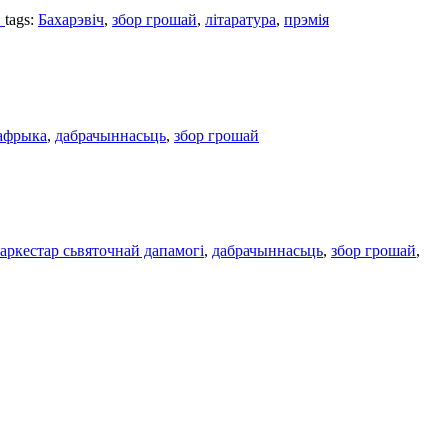
.
tags:
Бахарэвіч
,
збор грошай
,
літаратура
,
прэмія
афрыка
,
дабрачыннасьць
,
збор грошай
 аркестар сьвяточнай дапамогі
,
дабрачыннасьць
,
збор грошай
,