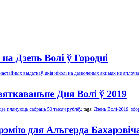
на Дзень Волі ў Городні
астайных выдаткаў, якія ніколі на дазволеных акцыях не аплочв
вяткаваньне Дня Волі ў 2019
дзе плянуюць сабраць 50 тысяч рублёў.
tags:
Дзень Волі-2019
,
збо
прэмію для Альгерда Бахарэвіч