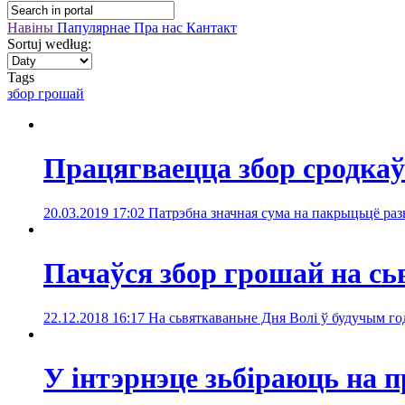
Навіны
Папулярнае
Пра нас
Кантакт
Sortuj według:
Tags
збор грошай
Працягваецца збор сродкаў 
20.03.2019 17:02
Патрэбна значная сума на пакрыцьцё разн
Пачаўся збор грошай на сь
22.12.2018 16:17
На сьвяткаваньне Дня Волі ў будучым го
У інтэрнэце зьбіраюць на 