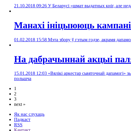
21.10.2018 09:26
У Беларусі «шмат выдатных кніг, але нед
Манахі ініцыююць кампан
01.02.2018 15:58
Мэта збору ў гэтым годзе, акрамя дапамо
На дабрачыннай акцыі паля
15.01.2018 12:03
«Вялікі аркестар сьвяточнай дапамогі» з
польшча
1
2
3
next »
Як нас слухаць
Падкаст
RSS
Кантакт