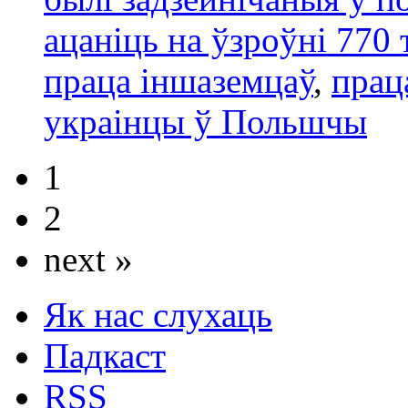
ацаніць на ўзроўні 770 
праца іншаземцаў
,
прац
украінцы ў Польшчы
1
2
next »
Як нас слухаць
Падкаст
RSS