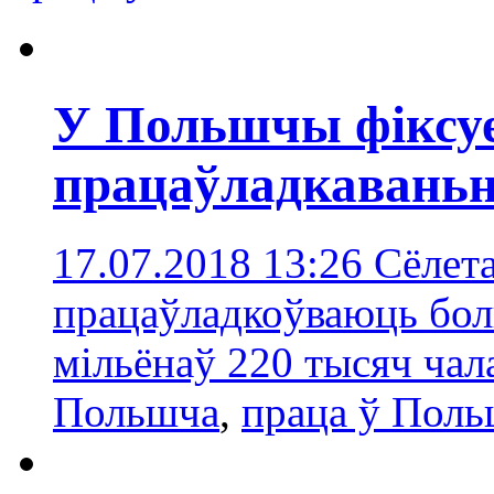
У Польшчы фіксу
працаўладкаваньн
17.07.2018 13:26
Сёлета
працаўладкоўваюць боль
мільёнаў 220 тысяч чал
Польшчa
,
праца ў Пол