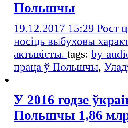
Польшчы
19.12.2017 15:29
Рост ц
носіць выбуховы характ
актывісты.
tags:
by-audi
праца ў Польшчы
,
Улад
У 2016 годзе ўкраі
Польшчы 1,86 млр