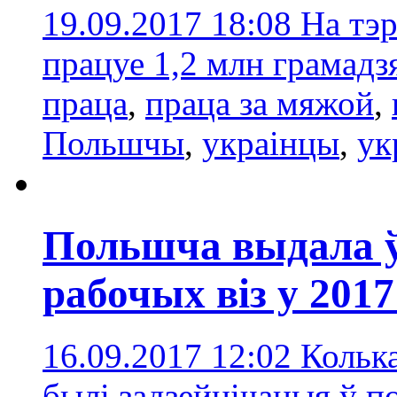
19.09.2017 18:08
На тэ
працуе 1,2 млн грамадз
праца
,
праца за мяжой
,
Польшчы
,
украінцы
,
ук
Польшча выдала ў
рабочых віз у 2017
16.09.2017 12:02
Колька
былі задзейнічаныя ў п