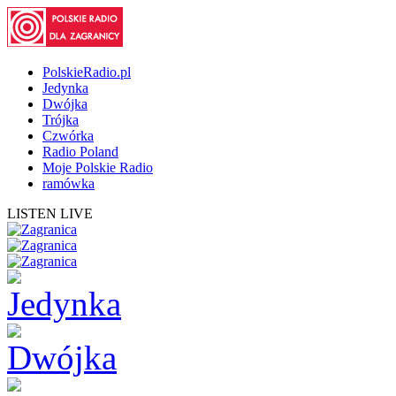
PolskieRadio.pl
Jedynka
Dwójka
Trójka
Czwórka
Radio Poland
Moje Polskie Radio
ramówka
LISTEN LIVE