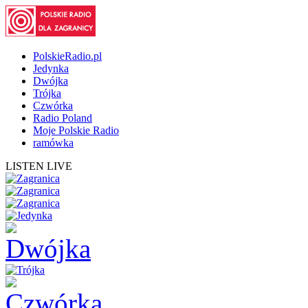
PolskieRadio.pl
Jedynka
Dwójka
Trójka
Czwórka
Radio Poland
Moje Polskie Radio
ramówka
LISTEN LIVE