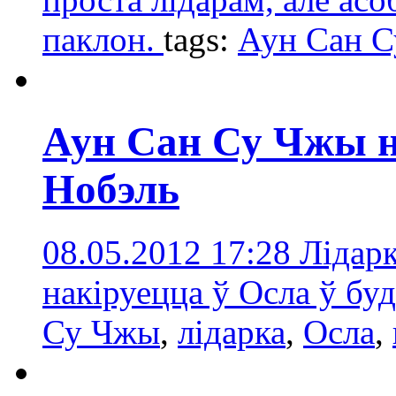
паклон.
tags:
Аун Сан 
Аун Сан Су Чжы 
Нобэль
08.05.2012 17:28
Лідар
накіруецца ў Осла ў б
Су Чжы
,
лідарка
,
Осла
,