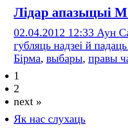
Лідар апазыцыі М
02.04.2012 12:33
Аун С
губляць надзеі й падац
Бірмa
,
выбары
,
правы ч
1
2
next »
Як нас слухаць