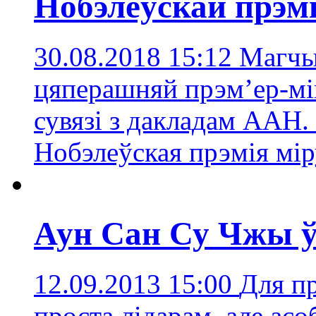
Нобэлеўскай прэмі
30.08.2018 15:12
Магчы
цяперашняй прэмʼер-мі
сувязі з дакладам ААН.
Нобэлеўская прэмія мір
Аун Сан Су Чжы 
12.09.2013 15:00
Для пр
проста лідарам, але асо