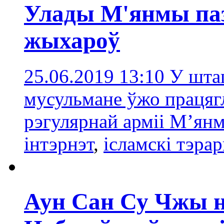
Улады М'янмы пазб
жыхароў
25.06.2019 13:10
У шта
мусульмане ўжо працяг
рэгулярнай арміі Мʼян
інтэрнэт
,
ісламскі тэра
Аун Сан Су Чжы н