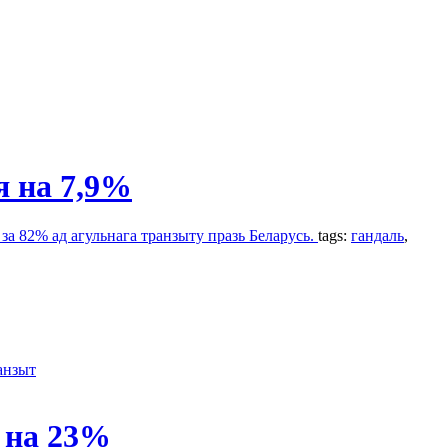
я на 7,9%
 за 82% ад агульнага транзыту празь Беларусь.
tags:
гандаль
,
анзыт
 на 23%