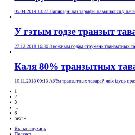
05.04.2019 13:27
Папярэдні раз тарыфы павышаліся ў пача
У гэтым годзе транзыт тав
27.12.2018 16:30
З кожным годам струмень транзытных тава
Каля 80% транзытных тавар
10.11.2018 09:13
Аб'ём транзытных тавараў, якія ідуць пра
1
2
3
...
6
next »
Як нас слухаць
Падкаст