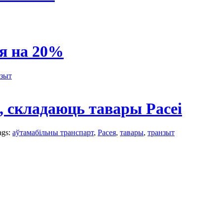
ся на 20%
нзыт
, складаюць тавары Расеі
ags:
аўтамабільны транспарт
,
Расея
,
тавары
,
транзыт