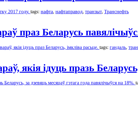
тку 2017 году.
tags:
нафта
,
нафтаправод
,
транзыт
,
Транснефть
араў праз Беларусь павялічыў
раў, якія ідуць праз Беларусь, імкліва расьце.
tags:
гандаль
,
тра
аў, якія ідуць празь Беларусь
зь Беларусь, за дзевяць месяцаў гэтага года павялічыўся на 18%.
t