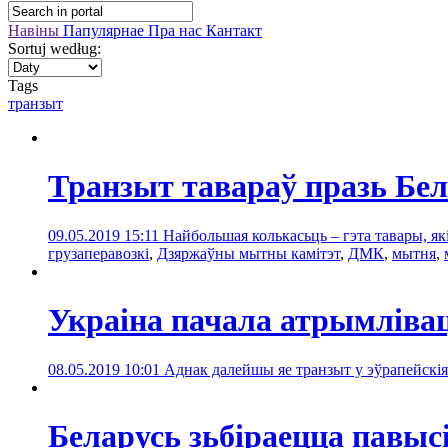
Навіны
Папулярнае
Пра нас
Кантакт
Sortuj według:
Tags
транзыт
Транзыт тавараў празь Бел
09.05.2019 15:11
Найбольшая колькасьць – гэта тавары, як
грузаперавозкі
,
Дзяржаўны мытны камітэт
,
ДМК
,
мытня
,
Украіна пачала атрымлівац
08.05.2019 10:01
Аднак далейшы яе транзыт у эўрапейскія
Беларусь зьбіраецца павы