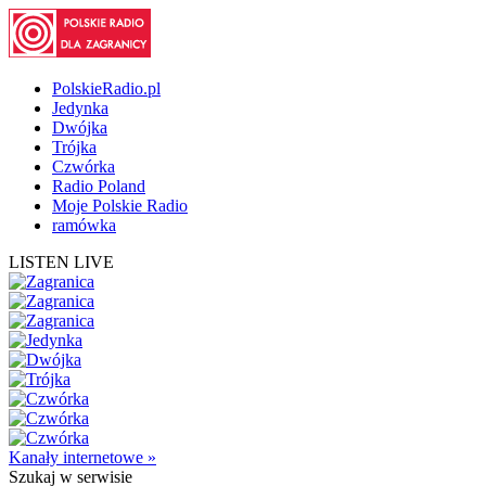
PolskieRadio.pl
Jedynka
Dwójka
Trójka
Czwórka
Radio Poland
Moje Polskie Radio
ramówka
LISTEN LIVE
Kanały internetowe »
Szukaj
w serwisie