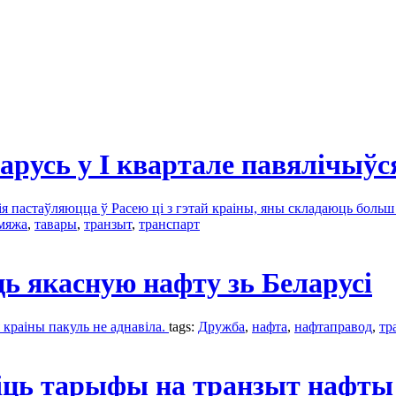
арусь у I квартале павялічыўс
ія пастаўляюцца ў Расею ці з гэтай краіны, яны складаюць больш
мяжа
,
тавары
,
транзыт
,
транспарт
ь якасную нафту зь Беларусі
 краіны пакуль не аднавіла.
tags:
Дружбa
,
нафта
,
нафтаправод
,
тр
сіць тарыфы на транзыт нафты