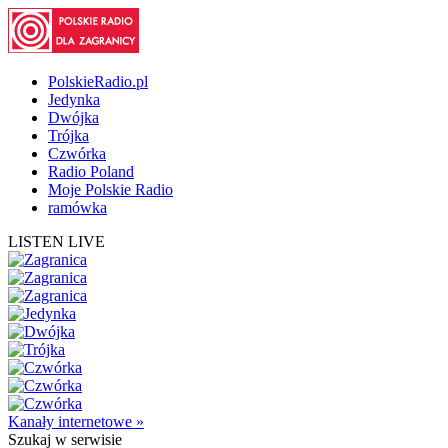
PolskieRadio.pl
Jedynka
Dwójka
Trójka
Czwórka
Radio Poland
Moje Polskie Radio
ramówka
LISTEN LIVE
Kanały internetowe »
Szukaj
w serwisie