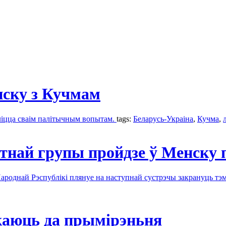
нску з Кучмам
яліцца сваім палітычным вопытам.
tags:
Беларусь-Украіна
,
Кучма
,
тнай групы пройдзе ў Менску 
роднай Рэспублікі плянуе на наступнай сустрэчы закрануць тэму
ікаюць да прымірэньня