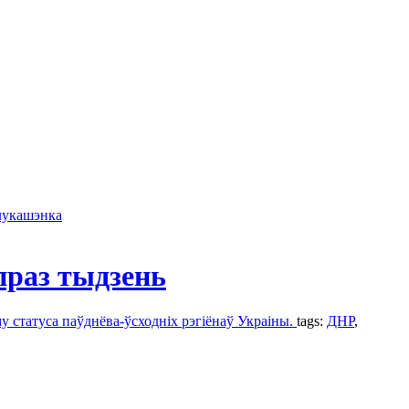
лукашэнка
праз тыдзень
 статуса паўднёва-ўсходніх рэгіёнаў Украіны.
tags:
ДНР
,