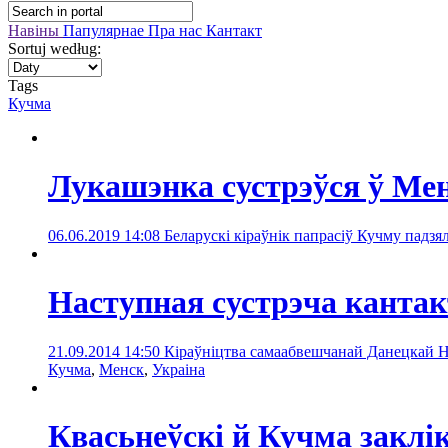
Навіны
Папулярнае
Пра нас
Кантакт
Sortuj według:
Tags
Кучма
Лукашэнка сустрэўся ў Ме
06.06.2019 14:08
Беларускі кіраўнік папрасіў Кучму падз
Наступная сустрэча кантак
21.09.2014 14:50
Кіраўніцтва самаабвешчанай Данецкай На
Кучма
,
Менск
,
Украінa
Квасьнеўскі й Кучма закл