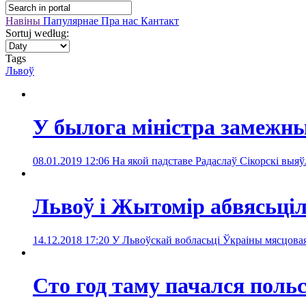
Навіны
Папулярнае
Пра нас
Кантакт
Sortuj według:
Tags
Львоў
У былога міністра замежн
08.01.2019 12:06
На якой падставе Радаслаў Сікорскі выя
Львоў і Жытомір абвясьціл
14.12.2018 17:20
У Львоўскай вобласьці Ўкраіны мясцовая
Сто год таму пачался поль