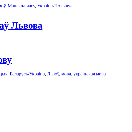
воў
,
Машына часу
,
Украіна-Польшча
аў Львова
ову
ацыя
,
Беларусь-Украіна
,
Львоў
,
мова
,
украінская мова