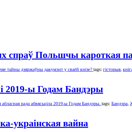
ых спраў Польшчы кароткая п
ўляе тайны дзяржаўны дакумэнт у сваёй кнізе?
tags:
гісторыя
,
кніг
і 2019-ы Годам Бандэры
 абласная рада абвясьціла 2019-ы Годам Бандэры.
tags:
Бандэра
,
ска-украінская вайна