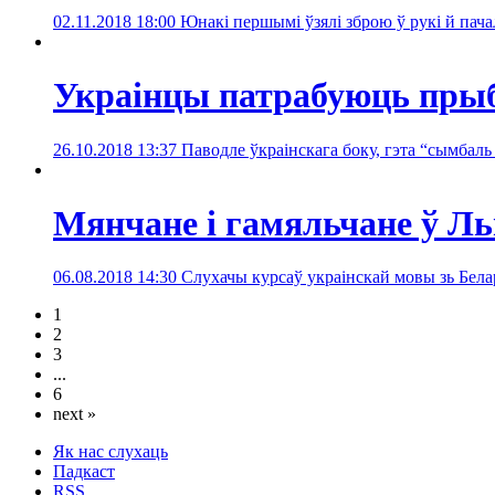
02.11.2018 18:00
Юнакі першымі ўзялі зброю ў рукі й пачал
Украінцы патрабуюць прыб
26.10.2018 13:37
Паводле ўкраінскага боку, гэта “сымбал
Мянчане і гамяльчане ў Л
06.08.2018 14:30
Слухачы курсаў украінскай мовы зь Бела
1
2
3
...
6
next »
Як нас слухаць
Падкаст
RSS