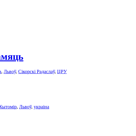
амяць
а
,
Львоў
,
Сікорскі Радаслаў
,
ЦРУ
Жытомір
,
Львоў
,
украіна