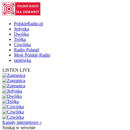
PolskieRadio.pl
Jedynka
Dwójka
Trójka
Czwórka
Radio Poland
Moje Polskie Radio
ramówka
LISTEN LIVE
Kanały internetowe »
Szukaj
w serwisie