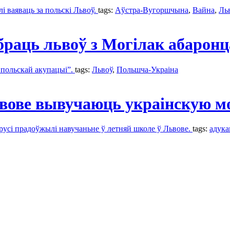
і ваяваць за польскі Львоў.
tags:
Аўстра-Вугоршчына
,
Вайна
,
Ль
раць львоў з Могілак абаронц
ь польскай акупацыі”.
tags:
Львоў
,
Польшча-Украіна
ьвове вывучаюць украінскую м
русі прадоўжылі навучаньне ў летняй школе ў Львове.
tags:
адук