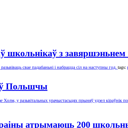
ў школьнікаў з завяршэньнем 
азьвіваць свае падабаньні і набрацца сіл на наступны год.
tags:
 ў Польшчы
 Холм, у разьвітальных урачыстасьцях прыняў удзел кіраўнік п
Ўкраіны атрымаюць 200 школьн