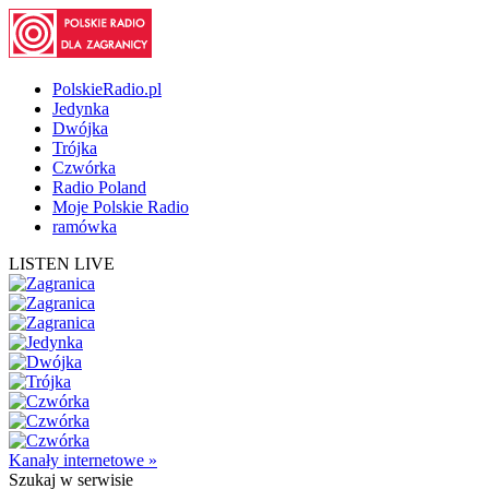
PolskieRadio.pl
Jedynka
Dwójka
Trójka
Czwórka
Radio Poland
Moje Polskie Radio
ramówka
LISTEN LIVE
Kanały internetowe »
Szukaj
w serwisie