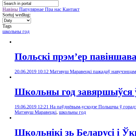
Навіны
Папулярнае
Пра нас
Кантакт
Sortuj według:
Tags
школьны год
Польскі прэмʼер павіншава
20.06.2019 10:12
Матэвуш Маравецкі пажадаў навучэнцам р
Школьны год завяршыўся
19.06.2019 12:21
На паўднёвым-усходзе Польшчы ў горадзе
Матэвуш Маравецкі
,
школьны год
Школьнікі зь Беларусі і 