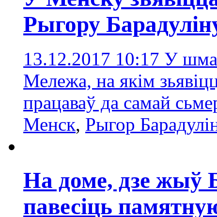
Рыгору Барадулін
13.12.2017 10:17
У шма
Мележа, на якім зьявіц
працаваў да самай сьме
Менск
,
Рыгор Барадулі
На доме, дзе жыў 
павесіць памятн