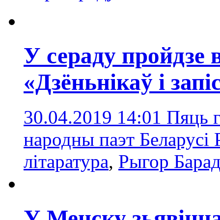
У сераду пройдзе
«Дзёньнікаў і зап
30.04.2019 14:01
Пяць 
народны паэт Беларусі 
літаратура
,
Рыгор Барад
У Менску зьявіцц