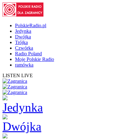
PolskieRadio.pl
Jedynka
Dwójka
Trójka
Czwórka
Radio Poland
Moje Polskie Radio
ramówka
LISTEN LIVE