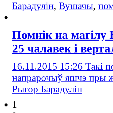
Барадулін
,
Вушачы
,
пом
Помнік на магілу 
25 чалавек і верта
16.11.2015 15:26
Такі п
напрарочыў яшчэ пры 
Рыгор Барадулін
1