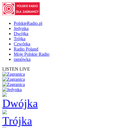
PolskieRadio.pl
Jedynka
Dwójka
Trójka
Czwórka
Radio Poland
Moje Polskie Radio
ramówka
LISTEN LIVE