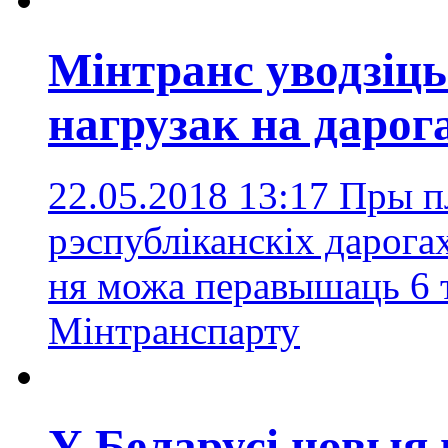
Мінтранс уводзіць
нагрузак на дарог
22.05.2018 13:17
Пры п
рэспубліканскіх дарога
ня можа перавышаць 6 
Мінтранспарту
У Беларусі новыя 