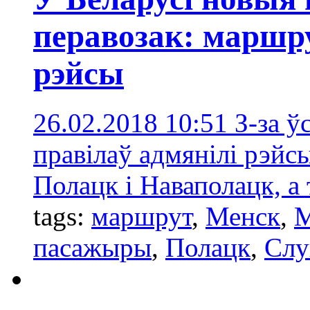
перавозак: маршр
рэйсы
26.02.2018 10:51
З-за ў
правілаў адмянілі рэйс
Полацк і Наваполацк, а
tags:
маршрут
,
Менск
,
М
пасажыры
,
Полацк
,
Слу