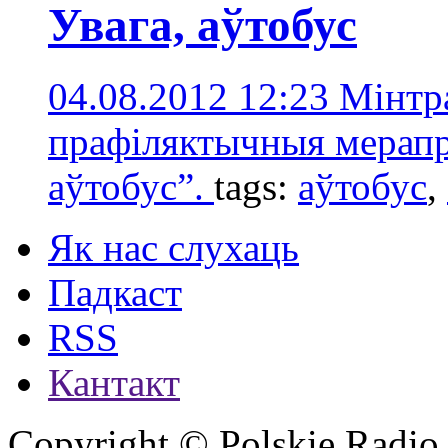
Увага, аўтобус
04.08.2012 12:23
Мінтра
прафіляктычныя мерап
аўтобус”.
tags:
аўтобус
,
Як нас слухаць
Падкаст
RSS
Кантакт
Copyright © Polskie Radio