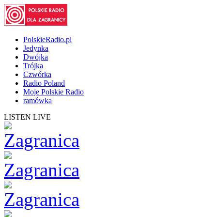
PolskieRadio.pl
Jedynka
Dwójka
Trójka
Czwórka
Radio Poland
Moje Polskie Radio
ramówka
LISTEN LIVE