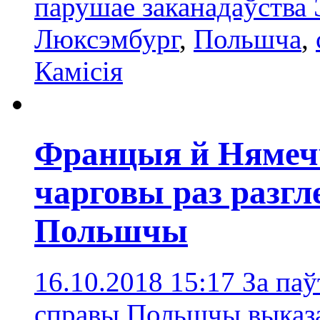
парушае заканадаўства
Люксэмбург
,
Польшчa
,
Камісія
Францыя й Нямеч
чарговы раз разг
Польшчы
16.10.2018 15:17
За па
справы Польшчы выказа