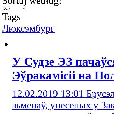
Sortuj według:
Tags
Люксэмбург
У Судзе ЭЗ пачаўс
Эўракамісіі на П
12.02.2019 13:01
Брусэ
зьменаў, унесеных у За