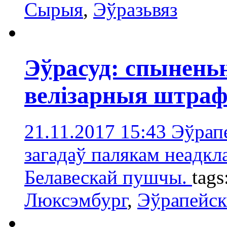
Сырыя
,
Эўразьвяз
Эўрасуд: спынень
велізарныя штра
21.11.2017 15:43
Эўрап
загадаў палякам неадкл
Белавескай пушчы.
tags
Люксэмбург
,
Эўрапейск