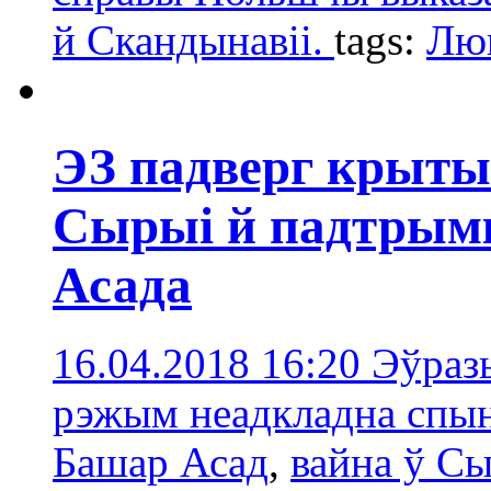
й Скандынавіі.
tags:
Лю
ЭЗ падверг крыты
Сырыі й падтрым
Асада
16.04.2018 16:20
Эўразь
рэжым неадкладна спын
Башар Асад
,
вайна ў С