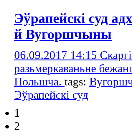
Эўрапейскі суд ад
й Вугоршчыны
06.09.2017 14:15
Cкаргі
разьмеркаваньне бежан
Польшча.
tags:
Вугорш
Эўрапейскі суд
1
2