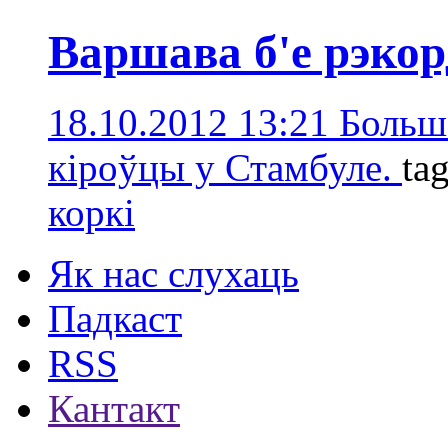
Варшава б'е рэко
18.10.2012 13:21
Больш 
кіроўцы у Стамбуле.
ta
коркі
Як нас слухаць
Падкаст
RSS
Кантакт