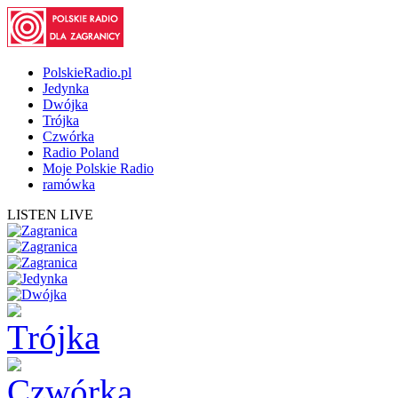
PolskieRadio.pl
Jedynka
Dwójka
Trójka
Czwórka
Radio Poland
Moje Polskie Radio
ramówka
LISTEN LIVE