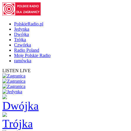
PolskieRadio.pl
Jedynka
Dwójka
Trójka
Czwórka
Radio Poland
Moje Polskie Radio
ramówka
LISTEN LIVE