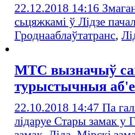
22.12.2018 14:16
Змаган
сьцяжкамі ў Лідзе пачал
Гроднааблаўтатранс
,
Лі
МТС вызначыў са
турыстычныя аб'е
22.10.2018 14:47
Па гал
лідаруе Стары замак у 
замак
,
Ліда
,
Мірскі зам