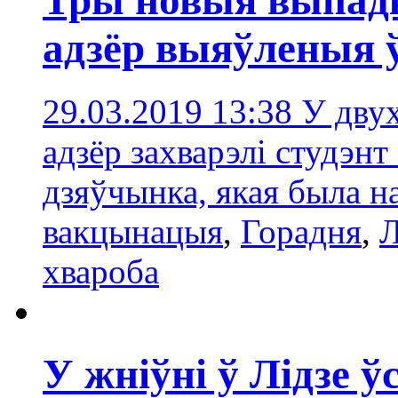
Тры новыя выпадк
адзёр выяўленыя ў
29.03.2019 13:38
У двух
адзёр захварэлі студэнт 
дзяўчынка, якая была н
вакцынацыя
,
Горадня
,
Л
хвароба
У жніўні ў Лідзе 