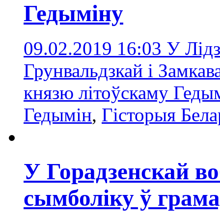
Гедыміну
09.02.2019 16:03
У Лідз
Грунвальдзкай і Замкав
князю літоўскаму Геды
Гедымін
,
Гісторыя Бела
У Горадзенскай во
сымболіку ў грама