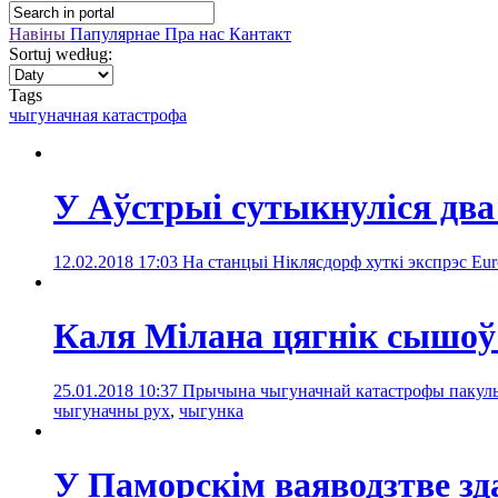
Навіны
Папулярнае
Пра нас
Кантакт
Sortuj według:
Tags
чыгуначная катастрофa
У Аўстрыі сутыкнуліся два
12.02.2018 17:03
На станцыі Ніклясдорф хуткі экспрэс Eur
Каля Мілана цягнік сышоў 
25.01.2018 10:37
Прычына чыгуначнай катастрофы пакуль 
чыгуначны рух
,
чыгунка
У Паморскім ваяводзтве з