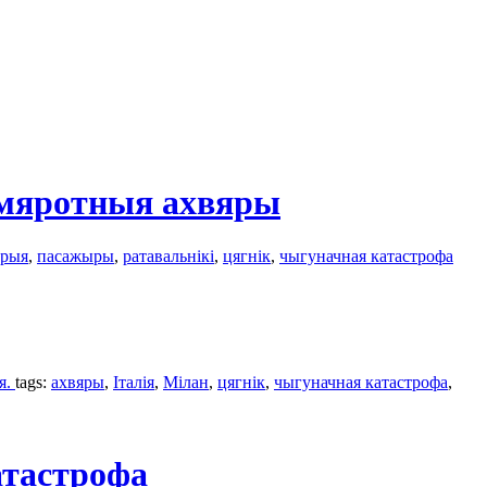
сьмяротныя ахвяры
трыя
,
пасажыры
,
ратавальнікі
,
цягнік
,
чыгуначная катастрофa
я.
tags:
ахвяры
,
Італiя
,
Мілан
,
цягнік
,
чыгуначная катастрофa
,
атастрофа