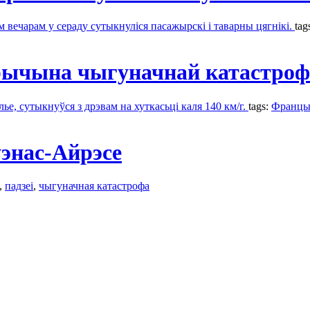
 вечарам у сераду сутыкнуліся пасажырскі і таварны цягнікі.
tag
прычына чыгуначнай катастро
лье, сутыкнуўся з дрэвам на хуткасьці каля 140 км/г.
tags:
Францы
энас-Айрэсе
,
падзеі
,
чыгуначная катастрофa