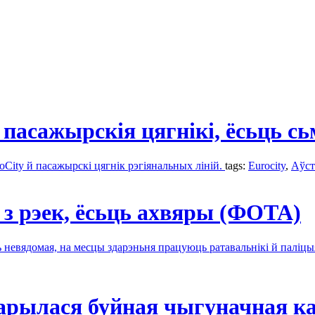
 пасажырскія цягнікі, ёсьць 
oCity й пасажырскі цягнік рэгіянальных ліній.
tags:
Eurocity
,
Аўс
з рэек, ёсьць ахвяры (ФОТА)
невядомая, на месцы здарэньня працуюць ратавальнікі й паліцы
дарылася буйная чыгуначная к