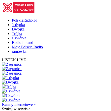
PolskieRadio.pl
Jedynka
Dwójka
Trójka
Czwórka
Radio Poland
Moje Polskie Radio
ramówka
LISTEN LIVE
Kanały internetowe »
Szukaj
w serwisie