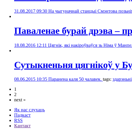
31.08.2017 09:30
На чыгуначнай станцыі Смэнтова позьнім
Паваленае бурай дрэва – 
18.08.2016 12:11
Цягнік, які накіроўваўся зь Німа ў Манпе
Сутыкненьня цягнікоў у Бу
08.06.2015 10:35
Паранена каля 50 чалавек.
tags:
здарэньні
1
2
next »
Як нас слухаць
Падкаст
RSS
Кантакт