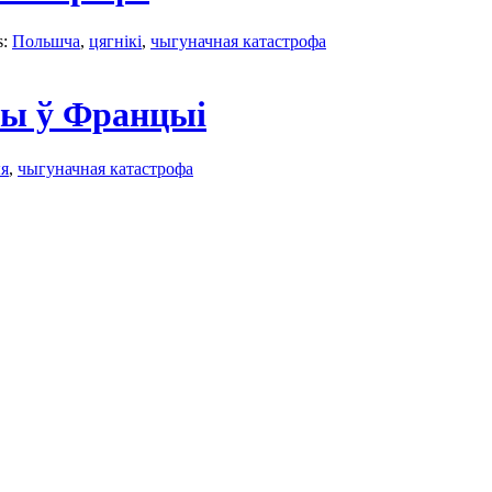
s:
Польшчa
,
цягнікі
,
чыгуначная катастрофa
фы ў Францыі
я
,
чыгуначная катастрофa