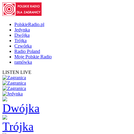
PolskieRadio.pl
Jedynka
Dwójka
Trójka
Czwórka
Radio Poland
Moje Polskie Radio
ramówka
LISTEN LIVE