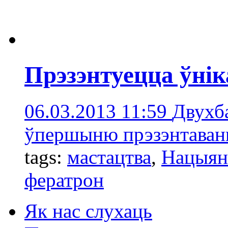
Прэзэнтуецца ўнік
06.03.2013 11:59
Двухба
ўпершыню прэзэнтаваны
tags:
мастацтва
,
Нацыян
фератрон
Як нас слухаць