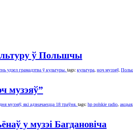
ультуру ў Польшчы
нь удзел грамадзтва ў культуры.
tags:
культура
,
ноч музэяў
,
Польш
ч музэяў”
я музэяў, які адзначаецца 18 траўня.
tags:
hp polskie radio
,
акцыя
ёнаў у музэі Багдановіча