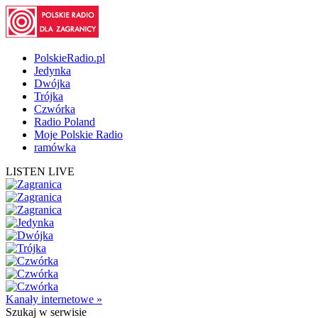
PolskieRadio.pl
Jedynka
Dwójka
Trójka
Czwórka
Radio Poland
Moje Polskie Radio
ramówka
LISTEN LIVE
Kanały internetowe »
Szukaj
w serwisie