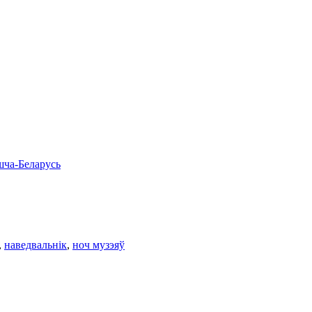
ча-Беларусь
,
наведвальнік
,
ноч музэяў