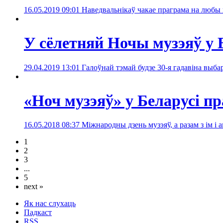
16.05.2019 09:01
Наведвальнікаў чакае праграма на любы 
У сёлетняй Ночы музэяў у 
29.04.2019 13:01
Галоўнай тэмай будзе 30-я гадавіна выба
«Ноч музэяў» у Беларусі п
16.05.2018 08:37
Міжнародны дзень музэяў, а разам з ім і
1
2
3
...
5
next »
Як нас слухаць
Падкаст
RSS