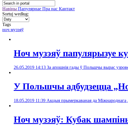
Навіны
Папулярнае
Пра нас
Кантакт
Sortuj według:
Tags
ноч музэяў
Ноч музэяў папулярызуе к
26.05.2019 14:13
За апошнія гады ў Польшчы вырас узрове
У Польшчы адбудзецца „Но
18.05.2019 11:39
Акцыя прымеркаваная да Міжнароднага дн
Ноч музэяў: Кубак шампінь