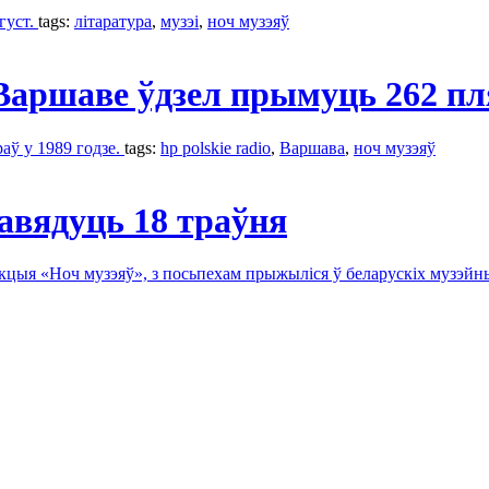
густ.
tags:
літаратура
,
музэі
,
ноч музэяў
Варшаве ўдзел прымуць 262 пл
раў у 1989 годзе.
tags:
hp polskie radio
,
Варшава
,
ноч музэяў
равядуць 18 траўня
 акцыя «Ноч музэяў», з посьпехам прыжыліся ў беларускіх музэй