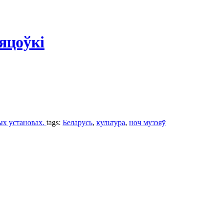
яцоўкі
ных установах.
tags:
Беларусь
,
культура
,
ноч музэяў