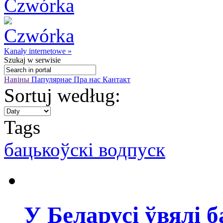
Kanały internetowe »
Szukaj
w serwisie
Навіны
Папулярнае
Пра нас
Кантакт
Sortuj według:
Tags
бацькоўскі водпуск
У Беларусі ўвялі 