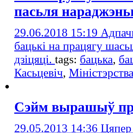
пасьля нараджэньн
29.06.2018 15:19
Адпачы
бацькі на працягу шась
дзіцяці.
tags:
бацька
,
ба
Касьцевіч
,
Міністэрств
Сэйм вырашыў пра
29.05.2013 14:36
Цяпер 