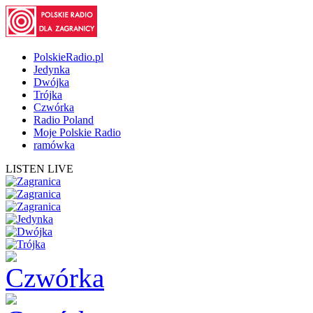
PolskieRadio.pl
Jedynka
Dwójka
Trójka
Czwórka
Radio Poland
Moje Polskie Radio
ramówka
LISTEN LIVE