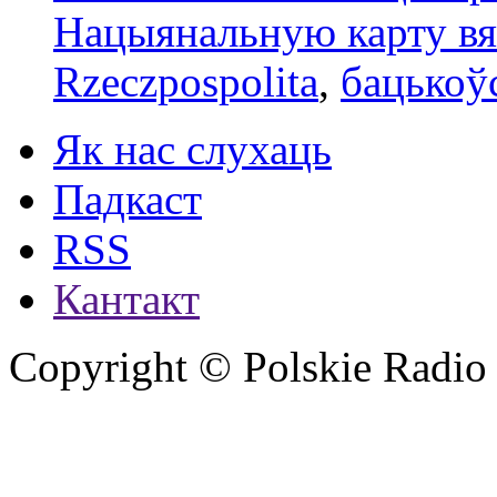
Нацыянальную карту вял
Rzeczpospolita
,
бацькоў
Як нас слухаць
Падкаст
RSS
Кантакт
Copyright © Polskie Radio