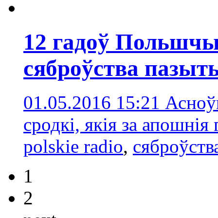
12 гадоў Польшчы
сяброўства пазы
01.05.2016 15:21
Асноўн
сродкі, якія за апошнія 
polskie radio
,
сяброўств
1
2