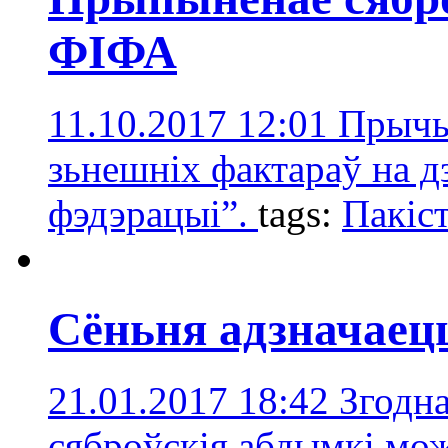
ФІФА
11.10.2017 12:01
Прычы
зьнешніх фактараў на д
фэдэрацыі”.
tags:
Пакіс
Сёньня адзначаец
21.01.2017 18:42
Згодна
сяброўскія абдымкі мож