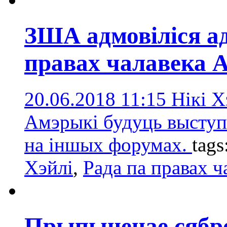
ЗША адмовіліся ад
правах чалавека
20.06.2018 11:15
Нікі 
Амэрыкі будуць выступ
на іншых форумах.
tags
Хэйлі
,
Радa па правах 
Прыпыненае сябро