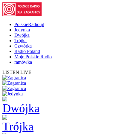
PolskieRadio.pl
Jedynka
Dwójka
Trójka
Czwórka
Radio Poland
Moje Polskie Radio
ramówka
LISTEN LIVE