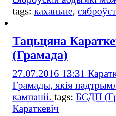
tags:
каханьне
,
сяброўст
Тацьцяна Каратк
(Грамада)
27.07.2016 13:31
Каратк
Грамады, якія падтрымл
кампаніі.
tags:
БСДП (Г
Караткевіч