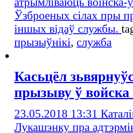
атрымліваюць воінска-
Ўзброеных сілах пры п
іншых відаў службы.
ta
прызыўнікi
,
служба
Касьцёл зьвярнуўс
прызыву ў войска
23.05.2018 13:31
Каталі
Лукашэнку пра адтэрмі