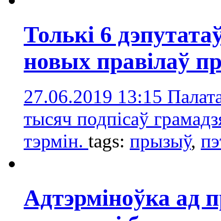
Толькі 6 дэпутата
новых правілаў п
27.06.2019 13:15
Палата
тысяч подпісаў грамадз
тэрмін.
tags:
прызыў
,
п
Адтэрміноўка ад 