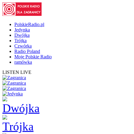
PolskieRadio.pl
Jedynka
Dwójka
Trójka
Czwórka
Radio Poland
Moje Polskie Radio
ramówka
LISTEN LIVE