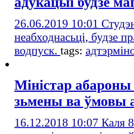
адукацыі будзе ма
26.06.2019 10:01
Студэн
неабходнасьці, будзе п
водпуск.
tags:
адтэрмін
Міністар абароны
зьмены ва ўмовы а
16.12.2018 10:07
Каля 