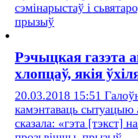
сэмінарыстаў і сьвятар
прызыў
Рэчыцкая газэта 
хлопцаў, якія ўхі
20.03.2018 15:51
Галоў
камэнтаваць сытуацыю а
сказала: «гэта [тэкст] н
прозьвішчы
,
прызыў