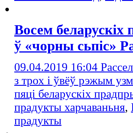
Восем беларускіх 
ў «чорны сьпіс» Р
09.04.2019 16:04
Рассел
з трох і ўвёў рэжым уз
пяці беларускіх прадп
прадукты харчаваньня
,
прадукты