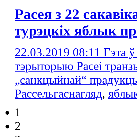
Расея з 22 сакавік
турэцкіх яблык пр
22.03.2019 08:11
Гэта ў
тэрыторыю Расеі транз
„санкцыйнай“ прадукц
Рассельгаснагляд
,
яблык
1
2