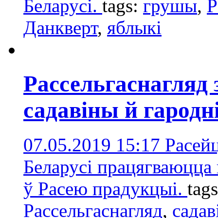
Беларусі.
tags:
грушы
,
Р
Данкверт
,
яблыкi
Рассельгаснагляд 
садавіны й гародн
07.05.2019 15:17
Расейц
Беларусі працягваюцца 
ў Расею прадукцыі.
tag
Рассельгаснагляд
,
садав