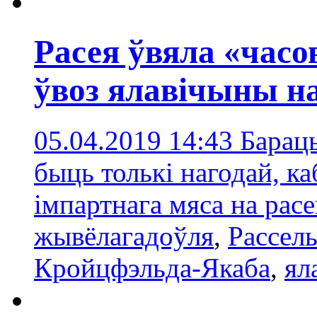
Расея ўвяла «час
ўвоз ялавічыны н
05.04.2019 14:43
Барац
быць толькі нагодай, к
імпартнага мяса на рас
жывёлагадоўля
,
Рассель
Кройцфэльда-Якаба
,
ял