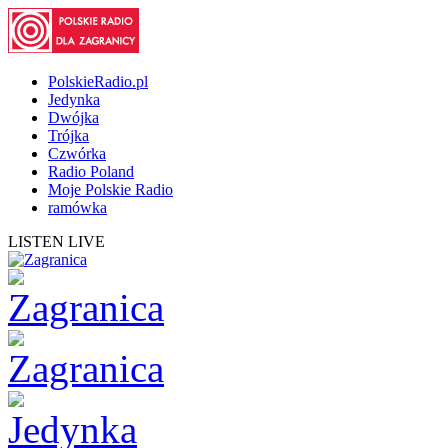
PolskieRadio.pl
Jedynka
Dwójka
Trójka
Czwórka
Radio Poland
Moje Polskie Radio
ramówka
LISTEN LIVE