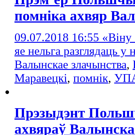
помніка ахвяр Ва
09.07.2018 16:55
«Віну 
яе нельга разглядаць у н
Валынскае злачынства
,
Маравецкі
,
помнік
,
УП
Прэзыдэнт Польш
ахвяраў Валынска