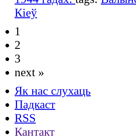
Кіеў
1
2
3
next »
Як нас слухаць
Падкаст
RSS
Кантакт