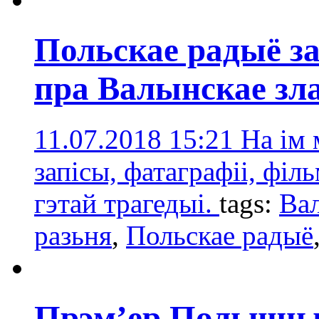
Польскае радыё з
пра Валынскае зл
11.07.2018 15:21
На ім 
запісы, фатаграфіі, фі
гэтай трагедыі.
tags:
Вал
разьня
,
Польскае радыё
Прэм’ер Польшчы 