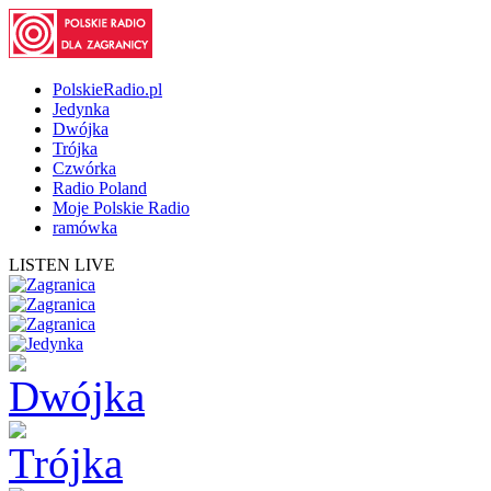
PolskieRadio.pl
Jedynka
Dwójka
Trójka
Czwórka
Radio Poland
Moje Polskie Radio
ramówka
LISTEN LIVE