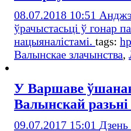
08.07.2018 10:51
Анджэ
ўрачыстасьці ў гонар па
нацыяналістамі.
tags:
hp
Валынскае злачынства
,
У Варшаве ўшанав
Валынскай разьні
09.07.2017 15:01
Дзень 