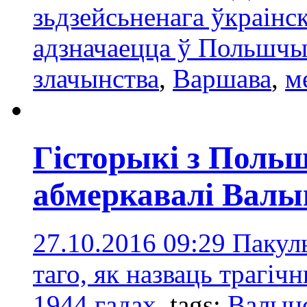
зьдзейсьненага ўкраінс
адзначаецца ў Польшч
злачынства
,
Варшава
,
м
Гісторыкі з Поль
абмеркавалі Валы
27.10.2016 09:29
Пакуль
таго, як назваць трагіч
1944 гадах.
tags:
Валынс