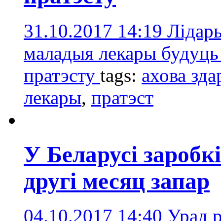
31.10.2017 14:19
Лідары
маладыя лекары будуць
пратэсту
tags:
ахова зда
лекары
,
пратэст
У Беларусі заробк
другі месяц запар
04.10.2017 14:40
Урад р