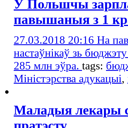
У Польшчы зарпла
павышаныя з 1 кр
27.03.2018 20:16
На па
настаўнікаў зь бюджэту
285 млн эўра.
tags:
бюд
Міністэрства адукацыі
,
Маладыя лекары с
пратэсту