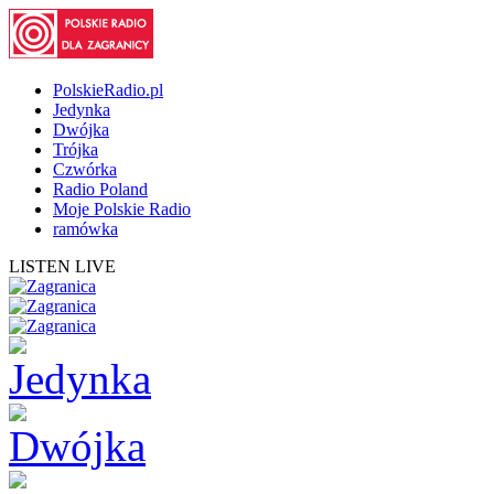
PolskieRadio.pl
Jedynka
Dwójka
Trójka
Czwórka
Radio Poland
Moje Polskie Radio
ramówka
LISTEN LIVE