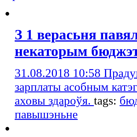
З 1 верасьня павя
некаторым бюджэ
31.08.2018 10:58
Праду
зарплаты асобным катэг
аховы здароўя.
tags:
бюд
павышэньне