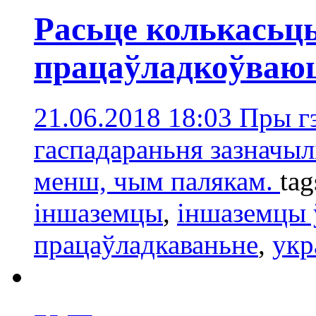
Расьце колькасьць
працаўладкоўваюц
21.06.2018 18:03
Пры г
гаспадараньня зазначыл
менш, чым палякам.
tag
іншаземцы
,
іншаземцы
працаўладкаваньне
,
укр