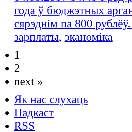
года ў бюджэтных арган
сярэднім па 800 рублёў
зарплаты
,
эканоміка
1
2
next »
Як нас слухаць
Падкаст
RSS