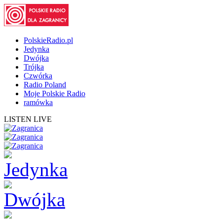
PolskieRadio.pl
Jedynka
Dwójka
Trójka
Czwórka
Radio Poland
Moje Polskie Radio
ramówka
LISTEN LIVE