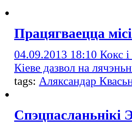
Працягваецца місі
04.09.2013 18:10
Кокс і
Кіеве дазвол на лячэнь
tags:
Аляксандар Квасьн
Спэцпасланьнікі Э