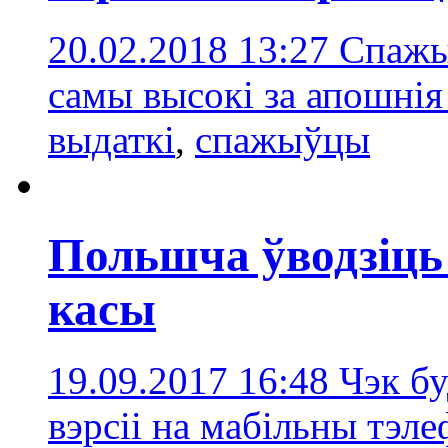
20.02.2018 13:27
Спажы
самы высокі за апошнія
выдаткі
,
спажыўцы
Польшча ўводзіць
касы
19.09.2017 16:48
Чэк бу
вэрсіі на мабільны тэл