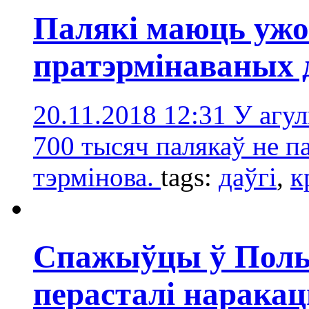
Палякі маюць ужо
пратэрмінаваных 
20.11.2018 12:31
У агул
700 тысяч палякаў не п
тэрмінова.
tags:
даўгі
,
к
Спажыўцы ў Поль
перасталі наракац