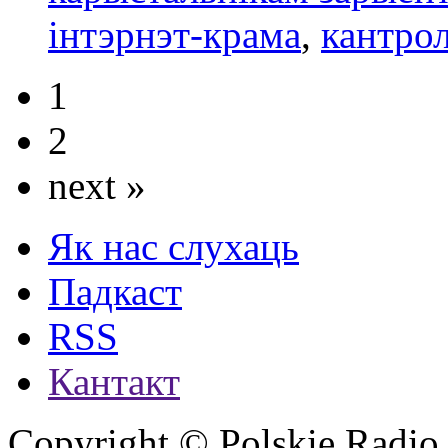
інтэрнэт-крама
,
кантро
1
2
next »
Як нас слухаць
Падкаст
RSS
Кантакт
Copyright © Polskie Radio