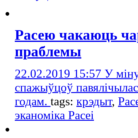
Расею чакаюць ча
праблемы
22.02.2019 15:57
У мін
спажыўцоў павялічылася
годам.
tags:
крэдыт
,
Рас
эканоміка Расеі