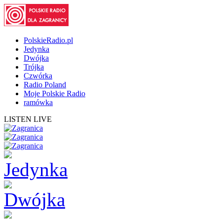
PolskieRadio.pl
Jedynka
Dwójka
Trójka
Czwórka
Radio Poland
Moje Polskie Radio
ramówka
LISTEN LIVE