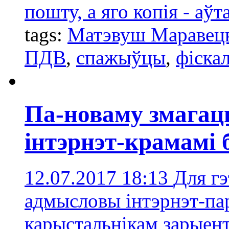
пошту, а яго копія - аў
tags:
Матэвуш Маравец
ПДВ
,
спажыўцы
,
фіска
Па-новаму змагац
інтэрнэт-крамамі 
12.07.2017 18:13
Для гэ
адмысловы інтэрнэт-пар
карыстальнікам зарыен