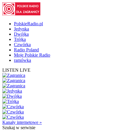
PolskieRadio.pl
Jedynka
Dwójka
Trójka
Czwórka
Radio Poland
Moje Polskie Radio
ramówka
LISTEN LIVE
Kanały internetowe »
Szukaj
w serwisie