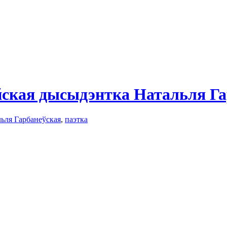
йская дысыдэнтка Натальля Га
ьля Гарбанеўская
,
паэтка