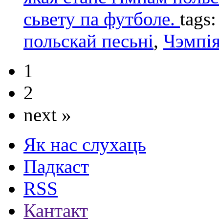
сьвету па футболе.
tags
польскай песьні
,
Чэмпія
1
2
next »
Як нас слухаць
Падкаст
RSS
Кантакт