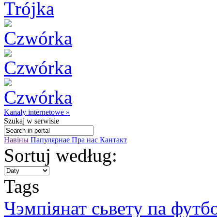
Kanały internetowe »
Szukaj
w serwisie
Навіны
Папулярнае
Пра нас
Кантакт
Sortuj według:
Tags
Чэмпіянат сьвету па футб