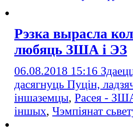
Рэзка вырасла кол
любяць ЗША і ЭЗ
06.08.2018 15:16
Здаецц
дасягнуць Пуцін, ладзя
іншаземцы
,
Расея - ЗШ
іншых
,
Чэмпіянат сьвет