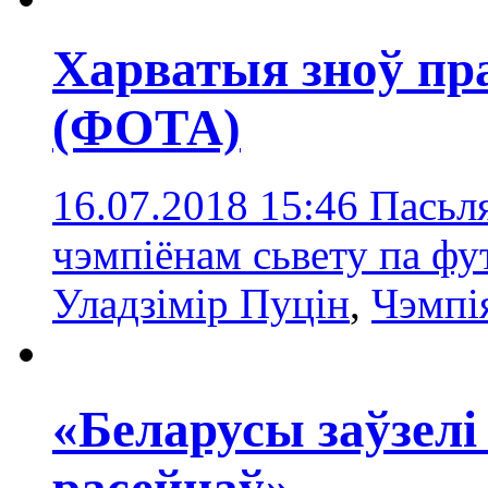
Харватыя зноў пр
(ФОТА)
16.07.2018 15:46
Пасьля
чэмпіёнам сьвету па фу
Уладзімір Пуцін
,
Чэмпія
«Беларусы заўзелі 