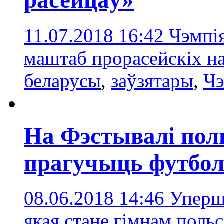
расейцаў»
11.07.2018 16:42
Чэмпія
маштаб прорасейскіх на
беларусы
,
заўзятары
,
Чэ
На Фэстывалі поль
прагучыць футбол
08.06.2018 14:46
Уперш
якая стане гімнам поль