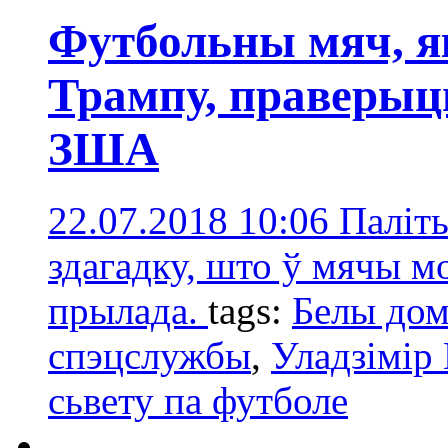
Футбольны мяч, я
Трампу, праверыц
ЗША
22.07.2018 10:06
Паліты
здагадку, што ў мячы 
прылада.
tags:
Белы до
спэцслужбы
,
Уладзімір
сьвету па футболе